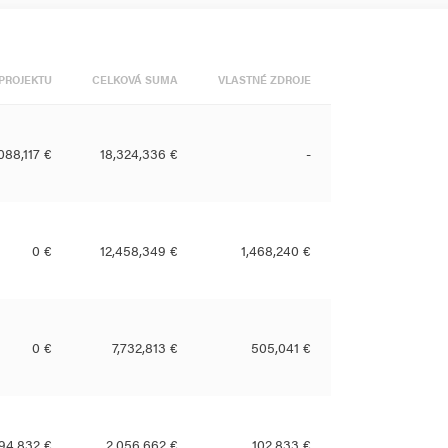
PROJEKTU
CELKOVÁ SUMA
VLASTNÉ ZDROJE
088,117 €
18,324,336 €
-
0 €
12,458,349 €
1,468,240 €
0 €
7,732,813 €
505,041 €
794,832 €
2,056,662 €
102,833 €