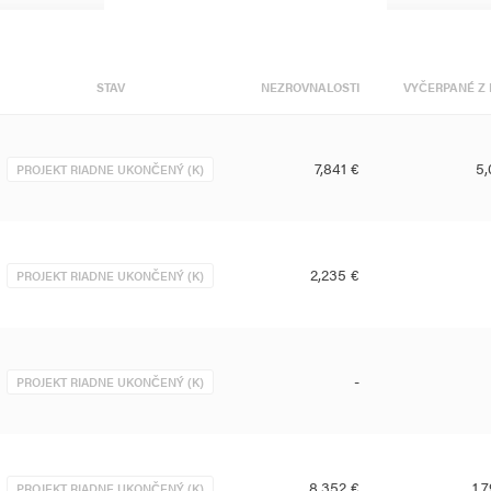
STAV
NEZROVNALOSTI
VYČERPANÉ Z 
7,841 €
5,
PROJEKT RIADNE UKONČENÝ (K)
2,235 €
PROJEKT RIADNE UKONČENÝ (K)
-
PROJEKT RIADNE UKONČENÝ (K)
8,352 €
1,
PROJEKT RIADNE UKONČENÝ (K)