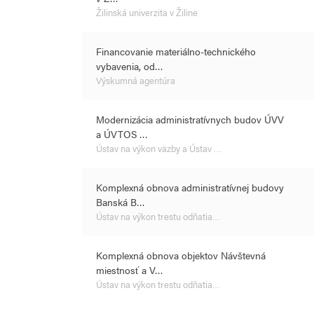
Žilinská univerzita v Žiline
Financovanie materiálno-technického
vybavenia, od…
Výskumná agentúra
Modernizácia administratívnych budov ÚVV
a ÚVTOS …
Ústav na výkon väzby a Ústav …
Komplexná obnova administratívnej budovy
Banská B…
Ústav na výkon trestu odňatia…
Komplexná obnova objektov Návštevná
miestnosť a V…
Ústav na výkon trestu odňatia…