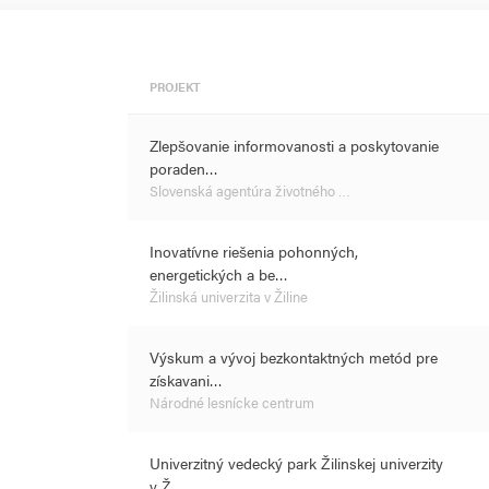
PROJEKT
Zlepšovanie informovanosti a poskytovanie
poraden…
Slovenská agentúra životného …
Inovatívne riešenia pohonných,
energetických a be…
Žilinská univerzita v Žiline
Výskum a vývoj bezkontaktných metód pre
získavani…
Národné lesnícke centrum
Univerzitný vedecký park Žilinskej univerzity
v Ž…