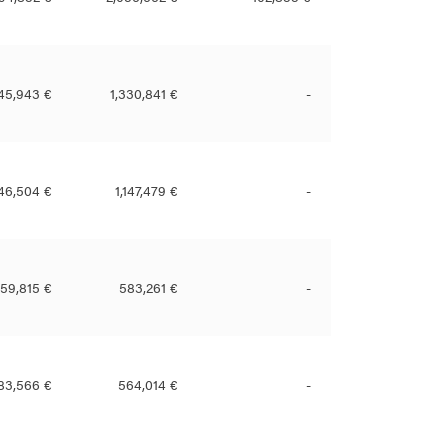
145,943 €
1,330,841 €
-
46,504 €
1,147,479 €
-
59,815 €
583,261 €
-
83,566 €
564,014 €
-