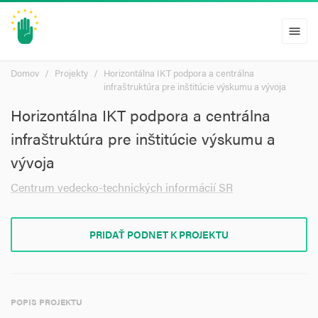
menu
Domov
Projekty
Horizontálna IKT podpora a centrálna
infraštruktúra pre inštitúcie výskumu a vývoja
Horizontálna IKT podpora a centrálna
infraštruktúra pre inštitúcie výskumu a
vývoja
Centrum vedecko-technických informácií SR
PRIDAŤ PODNET K PROJEKTU
POPIS PROJEKTU