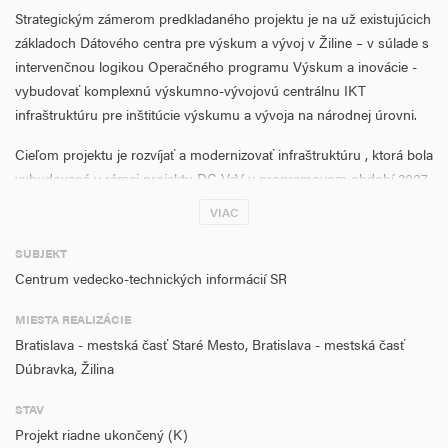
Strategickým zámerom predkladaného projektu je na už existujúcich
základoch Dátového centra pre výskum a vývoj v Žiline – v súlade s
intervenčnou logikou Operačného programu Výskum a inovácie -
vybudovať komplexnú výskumno-vývojovú centrálnu IKT
infraštruktúru pre inštitúcie výskumu a vývoja na národnej úrovni.
Cieľom projektu je rozvíjať a modernizovať infraštruktúru , ktorá bola
vybudovaná v rámci projektu DC VaV v programovom období 2007
- 2013 a zavádzať a vybudovať nové komponenty pre komplexné
VIAC
fungovanie DC VaV tak, aby vyhovovalo požiadavkám výskumnej
komunity a v plnej miere slúžilo ako výskumno-vývojová
SUBJEKT
infraštruktúra pre celý rad výskumných oblastí.
Centrum vedecko-technických informácií SR
Projekt je zameraný na riešenie IKT podpory podpory a centrálnej
MIESTA REALIZÁCIE
infraštruktúry pre inštitúcie výskumu a vývoja, najmä pre
Bratislava - mestská časť Staré Mesto, Bratislava - mestská časť
nasledovné témy:
Dúbravka, Žilina
znalostné centrum, ktoré bude slúžiť na IKT výskum v oblasti
STAV
cloudových aplikácií, bezpečnosti systémov a ďalších súvisiacich
Projekt riadne ukončený (K)