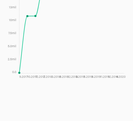
vedeckú komunitu v SR.
13mil
10mil
7.5mil
5.0mil
2.5mil
0.0
9.2017
10.2017
12.2017
2.2018
3.2018
6.2018
12.2018
3.2019
5.2019
8.2019
11.2019
12.2019
4.2020