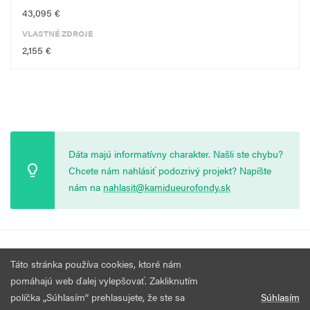
43,095 €
VLASTNÉ ZDROJE
2,155 €
Dáta majú informatívny charakter. Našli ste chybu?
Chcete nám nahlásiť podozrivý projekt? Napíšte
nám na
nahlasit@kamidueurofondy.sk
© 2026 Vytvorila
Nadácia Zastavme Korupciu
.
Výzvy
Podmienky
Táto stránka používa cookies, ktoré nám
Všetky práva vyhradené.
používania
pomáhajú web ďalej vylepšovať. Zakliknutím
políčka „Súhlasím“ prehlasujete, že ste sa
Súhlasím