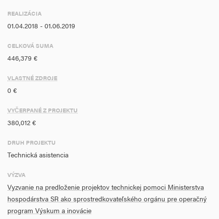
zrealizovať 8 vzdelávacích aktivít, 10 hodnotení/analýz/štúdií, 20
REALIZÁCIA
zrealizovaných aktivít alebo poskytnutých služieb a zároveň 90
01.04.2018 - 01.06.2019
administratívnych kapacít vybavených materiálno-technickým
vybavením.
CELKOVÁ SUMA
446,379 €
VLASTNÉ ZDROJE
0 €
VYČERPANÉ Z PROJEKTU
380,012 €
DRUH PROJEKTU
Technická asistencia
VÝZVA
Vyzvanie na predloženie projektov technickej pomoci Ministerstva
hospodárstva SR ako sprostredkovateľského orgánu pre operačný
program Výskum a inovácie