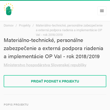
menu
Domov
Projekty
Materiálno-technické, personálne zabezpečenie
a externá podpora riadenia a implementácie OP
VaI - rok 2018/2019
Materiálno-technické, personálne
zabezpečenie a externá podpora riadenia
a implementácie OP VaI - rok 2018/2019
Ministerstvo hospodárstva Slovenskej republiky
PRIDAŤ PODNET K PROJEKTU
POPIS PROJEKTU