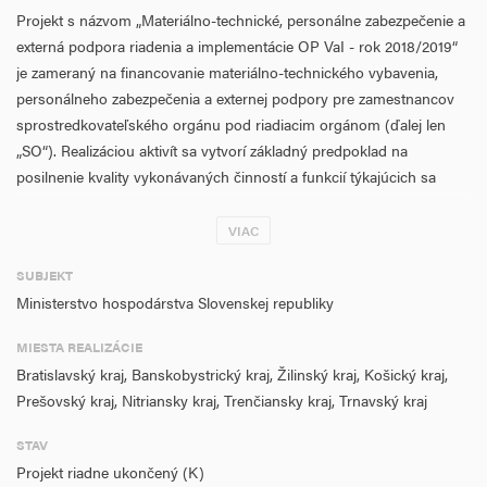
Projekt s názvom „Materiálno-technické, personálne zabezpečenie a
externá podpora riadenia a implementácie OP VaI - rok 2018/2019“
je zameraný na financovanie materiálno-technického vybavenia,
personálneho zabezpečenia a externej podpory pre zamestnancov
sprostredkovateľského orgánu pod riadiacim orgánom (ďalej len
„SO“). Realizáciou aktivít sa vytvorí základný predpoklad na
posilnenie kvality vykonávaných činností a funkcií týkajúcich sa
prípravy, riadenia, implementácie, monitorovania, hodnotenia,
kontroly a auditu spolu s činnosťami na posilnenie
VIAC
administratívnych kapacít v rámci vytvárania vhodných pracovných
SUBJEKT
podmienok. Dĺžka realizácie aktivít projektu je 12 mesiacov.
Ministerstvo hospodárstva Slovenskej republiky
Výsledkom projektu je vytvorenie vhodných pracovných podmienok
pre plnenie úloh riadenia a implementácie operačného programu, a
MIESTA REALIZÁCIE
to zabezpečením adekvátneho materiálno-technického vybavenia a
Bratislavský kraj, Banskobystrický kraj, Žilinský kraj, Košický kraj,
zabezpečenie externej odbornej a právnej podpory pre potreby
Prešovský kraj, Nitriansky kraj, Trenčiansky kraj, Trnavský kraj
zamestnancov SO.
STAV
Aktivity budú realizované v prospech celého územia SR. V rámci
Projekt riadne ukončený (K)
projektu budú realizované 4 aktivity, pričom sa predpokladá