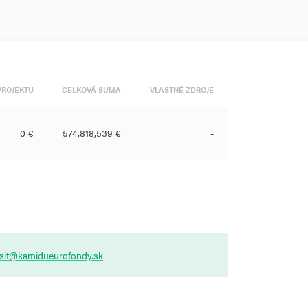
PROJEKTU
CELKOVÁ SUMA
VLASTNÉ ZDROJE
0 €
574,818,539 €
-
asit@kamidueurofondy.sk