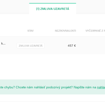
(1) ZMLUVA UZAVRETÁ
STAV
NEZROVNALOSTI
VYČERPANÉ Z 
m k…
457 €
ZMLUVA UZAVRETÁ
i ste chybu? Chcete nám nahlásiť podozrivý projekt? Napíšte nám na
nahl