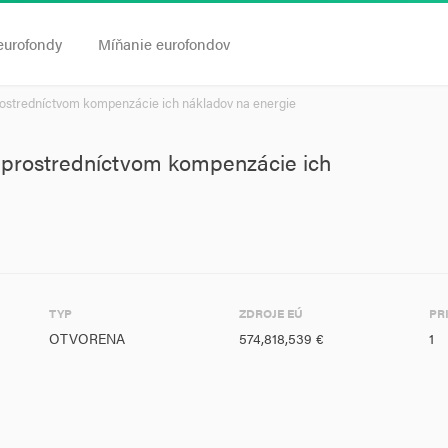
eurofondy
Míňanie eurofondov
ostredníctvom kompenzácie ich nákladov na energie
 prostredníctvom kompenzácie ich
TYP
ZDROJE EÚ
PR
OTVORENA
574,818,539 €
1