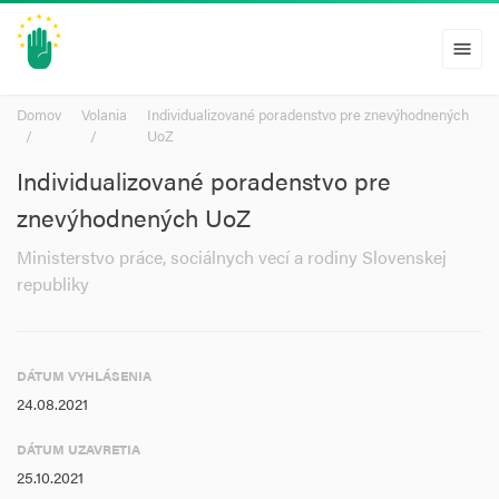
menu
Domov
Volania
Individualizované poradenstvo pre znevýhodnených
UoZ
Individualizované poradenstvo pre
znevýhodnených UoZ
Ministerstvo práce, sociálnych vecí a rodiny Slovenskej
republiky
DÁTUM VYHLÁSENIA
24.08.2021
DÁTUM UZAVRETIA
25.10.2021