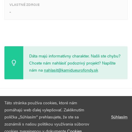
VLASTNÉ ZDROJE
-
Dáta majú informatívny charakter. Našli ste chybu?
Chcete nám nahlásiť podozrivý projekt? Napíšte
nám na
nahlasit@kamidueurofondy.sk
© 2026 Vytvorila
Nadácia Zastavme Korupciu
.
Výzvy
Podmienky
Táto stránka používa cookies, ktoré nám
Všetky práva vyhradené.
používania
pomáhajú web ďalej vylepšovať. Zakliknutím
políčka „Súhlasím“ prehlasujete, že ste sa
Súhlasím
zoznámili s našou politikou využívania súborov
cookies zverejnenou v dokumente
Cookies
.