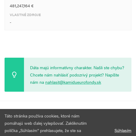
481,247,164 €
VLASTNÉ ZDROJE
-
Dáta majú informatívny charakter. Našli ste chybu?
Chcete nám nahlásiť podozrivý projekt? Napíšte
nám na
nahlasit@kamidueurofondy.sk
© 2026 Vytvorila
Nadácia Zastavme Korupciu
.
Výzvy
Podmienky
Táto stránka používa cookies, ktoré nám
Všetky práva vyhradené.
používania
pomáhajú web ďalej vylepšovať. Zakliknutím
políčka „Súhlasím“ prehlasujete, že ste sa
Súhlasím