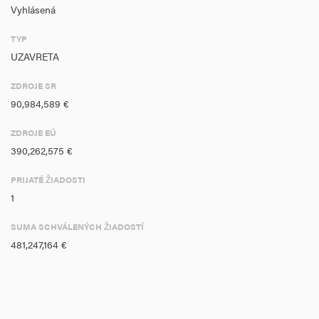
Vyhlásená
TYP
UZAVRETA
ZDROJE SR
90,984,589 €
ZDROJE EÚ
390,262,575 €
PRIJATÉ ŽIADOSTI
1
SUMA SCHVÁLENÝCH ŽIADOSTÍ
481,247,164 €