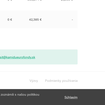
0 €
42,385 €
-
asit@kamidueurofondy.sk
Výzvy
Podmienky používania
 zoznámili s našou politikou
Súhlasím