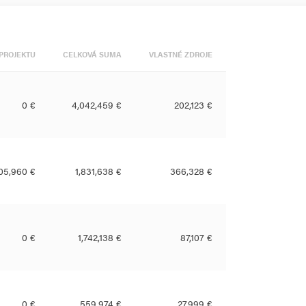
PROJEKTU
CELKOVÁ SUMA
VLASTNÉ ZDROJE
0 €
4,042,459 €
202,123 €
05,960 €
1,831,638 €
366,328 €
0 €
1,742,138 €
87,107 €
0 €
559,974 €
27,999 €