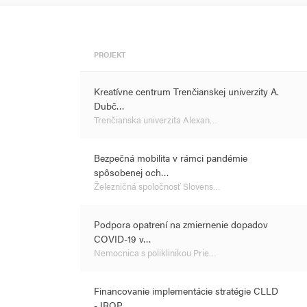
PROJEKT
Kreatívne centrum Trenčianskej univerzity A.
Dubč…
Trenčianska univerzita Alexan…
Bezpečná mobilita v rámci pandémie
spôsobenej och…
Železničná spoločnosť Slovens…
Podpora opatrení na zmiernenie dopadov
COVID-19 v…
Nemocnica s poliklinikou Prie…
Financovanie implementácie stratégie CLLD
- IROP …