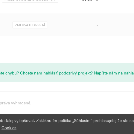
-
ZMLUVA UZAVRETÁ
i ste chybu? Chcete nám nahlásiť podozrivý projekt? Napíšte nám na
nahl
 práva vyhradené.
ďalej vylepšovať. Zakliknutím políčka „Súhlasím“ prehlasujete, že ste sa
e
Cookies
.