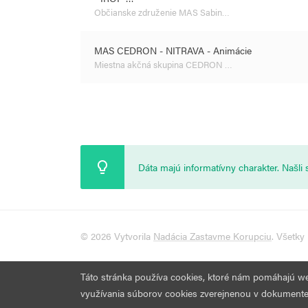
Občianske združenie MAS Sabin…
MAS CEDRON - NITRAVA - Animácie
Miestna akčná skupina CEDRON …
Dáta majú informatívny charakter. Našl
© 2026 Vytvorila
Nadácia Zastavme Korupciu
. Všetky
Táto stránka používa cookies, ktoré nám pomáhajú web 
využívania súborov cookies zverejnenou v dokument