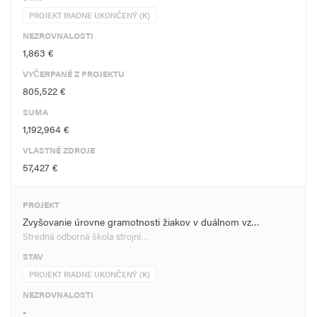
PROJEKT RIADNE UKONČENÝ (K)
NEZROVNALOSTI
1,863 €
VYČERPANÉ Z PROJEKTU
805,522 €
SUMA
1,192,964 €
VLASTNÉ ZDROJE
57,427 €
PROJEKT
Zvyšovanie úrovne gramotnosti žiakov v duálnom vz…
Stredná odborná škola strojní…
STAV
PROJEKT RIADNE UKONČENÝ (K)
NEZROVNALOSTI
-