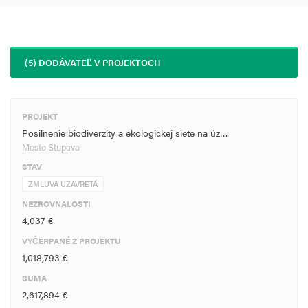
(5) DODÁVATEĽ V PROJEKTOCH
PROJEKT
Posilnenie biodiverzity a ekologickej siete na úz…
Mesto Stupava
STAV
ZMLUVA UZAVRETÁ
NEZROVNALOSTI
4,037 €
VYČERPANÉ Z PROJEKTU
1,018,793 €
SUMA
2,617,894 €