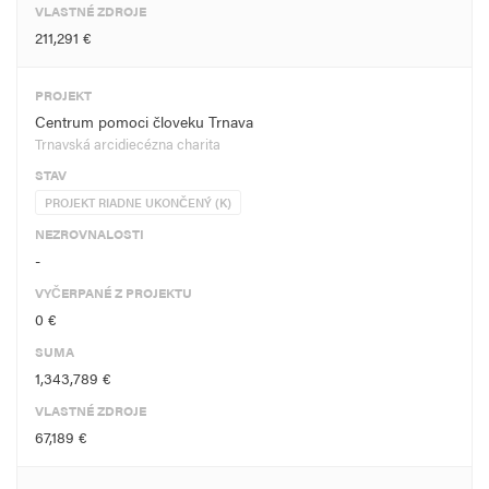
VLASTNÉ ZDROJE
211,291 €
PROJEKT
Centrum pomoci človeku Trnava
Trnavská arcidiecézna charita
STAV
PROJEKT RIADNE UKONČENÝ (K)
NEZROVNALOSTI
-
VYČERPANÉ Z PROJEKTU
0 €
SUMA
1,343,789 €
VLASTNÉ ZDROJE
67,189 €