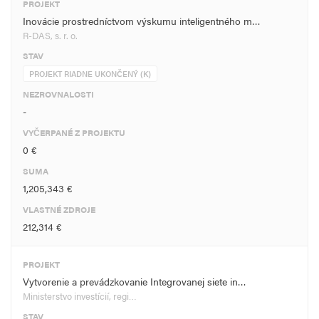
PROJEKT
Inovácie prostredníctvom výskumu inteligentného m…
R-DAS, s. r. o.
STAV
PROJEKT RIADNE UKONČENÝ (K)
NEZROVNALOSTI
-
VYČERPANÉ Z PROJEKTU
0 €
SUMA
1,205,343 €
VLASTNÉ ZDROJE
212,314 €
PROJEKT
Vytvorenie a prevádzkovanie Integrovanej siete in…
Ministerstvo investícií, regi…
STAV