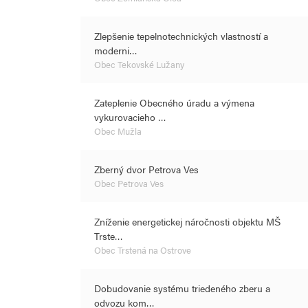
Zlepšenie tepelnotechnických vlastností a
moderni…
Obec Tekovské Lužany
Zateplenie Obecného úradu a výmena
vykurovacieho …
Obec Mužla
Zberný dvor Petrova Ves
Obec Petrova Ves
Zníženie energetickej náročnosti objektu MŠ
Trste…
Obec Trstená na Ostrove
Dobudovanie systému triedeného zberu a
odvozu kom…