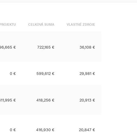
PROJEKTU
CELKOVÁ SUMA
VLASTNÉ ZDROJE
96,665 €
722,165 €
36,108 €
0 €
599,612 €
29,981 €
411,995 €
418,256 €
20,913 €
0 €
416,930 €
20,847 €