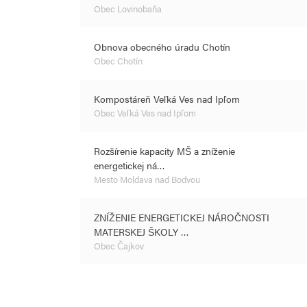
Obec Lovinobaňa
Obnova obecného úradu Chotín
Obec Chotín
Kompostáreň Veľká Ves nad Ipľom
Obec Veľká Ves nad Ipľom
Rozšírenie kapacity MŠ a zníženie
energetickej ná…
Mesto Moldava nad Bodvou
ZNÍŽENIE ENERGETICKEJ NÁROČNOSTI
MATERSKEJ ŠKOLY …
Obec Čajkov