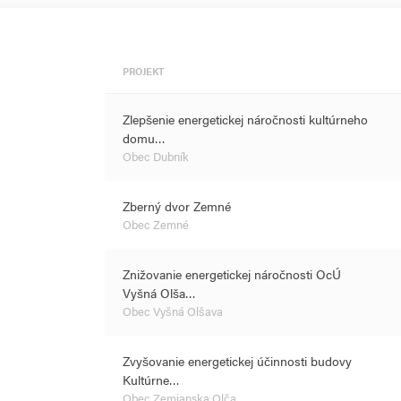
PROJEKT
Zlepšenie energetickej náročnosti kultúrneho
domu…
Obec Dubník
Zberný dvor Zemné
Obec Zemné
Znižovanie energetickej náročnosti OcÚ
Vyšná Olša…
Obec Vyšná Olšava
Zvyšovanie energetickej účinnosti budovy
Kultúrne…
Obec Zemianska Olča