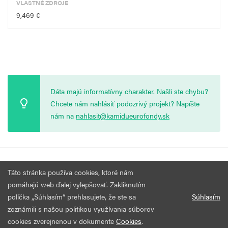
VLASTNÉ ZDROJE
9,469 €
Dáta majú informatívny charakter. Našli ste chybu?
Chcete nám nahlásiť podozrivý projekt? Napíšte
nám na
nahlasit@kamidueurofondy.sk
© 2026 Vytvorila
Nadácia Zastavme Korupciu
.
Výzvy
Podmienky
Táto stránka používa cookies, ktoré nám
Všetky práva vyhradené.
používania
pomáhajú web ďalej vylepšovať. Zakliknutím
políčka „Súhlasím“ prehlasujete, že ste sa
Súhlasím
zoznámili s našou politikou využívania súborov
cookies zverejnenou v dokumente
Cookies
.