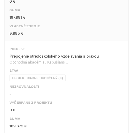
0 €
SUMA
197,891 €
VLASTNÉ ZDROJE
9,895 €
PROJEKT
Prepojenie stredoškolského vzdelávania s praxou
Obchodná akadémia , Kapušians…
STAV
PROJEKT RIADNE UKONČENÝ (K)
NEZROVNALOSTI
-
VYČERPANÉ Z PROJEKTU
0 €
SUMA
189,372 €