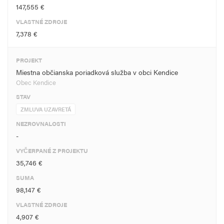
147,555 €
VLASTNÉ ZDROJE
7,378 €
PROJEKT
Miestna občianska poriadková služba v obci Kendice
Obec Kendice
STAV
ZMLUVA UZAVRETÁ
NEZROVNALOSTI
-
VYČERPANÉ Z PROJEKTU
35,746 €
SUMA
98,147 €
VLASTNÉ ZDROJE
4,907 €