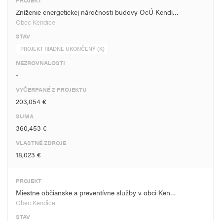
PROJEKT
Zníženie energetickej náročnosti budovy OcÚ Kendi…
Obec Kendice
STAV
PROJEKT RIADNE UKONČENÝ (K)
NEZROVNALOSTI
-
VYČERPANÉ Z PROJEKTU
203,054 €
SUMA
360,453 €
VLASTNÉ ZDROJE
18,023 €
PROJEKT
Miestne občianske a preventívne služby v obci Ken…
Obec Kendice
STAV