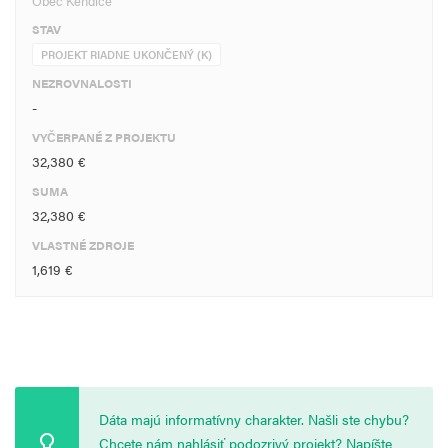
Obec Kendice
STAV
PROJEKT RIADNE UKONČENÝ (K)
NEZROVNALOSTI
-
VYČERPANÉ Z PROJEKTU
32,380 €
SUMA
32,380 €
VLASTNÉ ZDROJE
1,619 €
Dáta majú informatívny charakter. Našli ste chybu?
Chcete nám nahlásiť podozrivý projekt? Napíšte