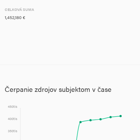
CELKOVÁ SUMA
1,452,180 €
Čerpanie zdrojov subjektom v čase
450tis
400tis
350tis