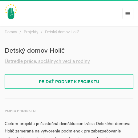
menu
Domov
Projekty
Detský domov Holíč
Detský domov Holíč
Ústredie práce, sociálnych vecí a rodiny
PRIDAŤ PODNET K PROJEKTU
POPIS PROJEKTU
Cieľom projektu je čiastočná deinštitucionlizácia Detského domova
Holíč zameraná na vytvorenie podmienok pre zabezpečovanie