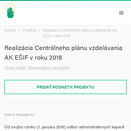
menu
Domov
Projekty
Realizácia Centrálneho plánu vzdelávania AK
EŠIF v roku 2018
Realizácia Centrálneho plánu vzdelávania
AK EŠIF v roku 2018
Úrad vlády Slovenskej republiky
PRIDAŤ PODNET K PROJEKTU
POPIS PROJEKTU
Od svojho vzniku (1. januára 2016) odbor administratívnych kapacít