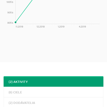
100tis
90tis
80tis
11.2018
12.2018
1.2019
4.2019
(2) AKTIVITY
(6) CIELE
(2) DODÁVATELIA