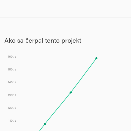
Výdavky realizované z predchádzajúcich projektov s obdobím
realizácie 01/2016 - 03/2017 a 03/2017 – 02/2018 nebudú
financované z tohto projektu.
Ako sa čerpal tento projekt
160tis
150tis
140tis
130tis
120tis
110tis