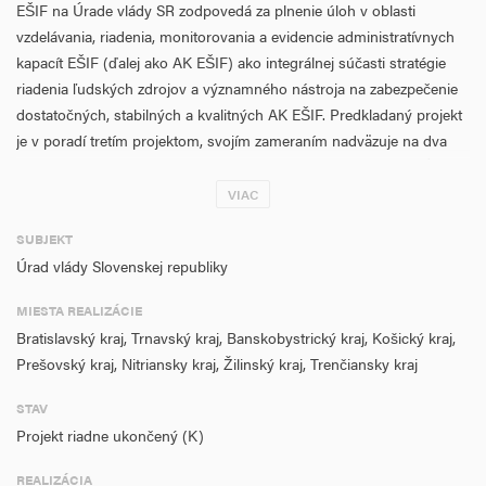
EŠIF na Úrade vlády SR zodpovedá za plnenie úloh v oblasti
vzdelávania, riadenia, monitorovania a evidencie administratívnych
kapacít EŠIF (ďalej ako AK EŠIF) ako integrálnej súčasti stratégie
riadenia ľudských zdrojov a významného nástroja na zabezpečenie
dostatočných, stabilných a kvalitných AK EŠIF. Predkladaný projekt
je v poradí tretím projektom, svojím zameraním nadväzuje na dva
úspešne ukončené projekty z minulých rokov. Prispieva k napĺňaniu
špecifického cieľa č. 1 Zabezpečiť stabilizáciu pracovníkov subjektov
VIAC
zapojených do systému riadenia, implementácie, kontroly a auditu
SUBJEKT
EŠIF, prioritnej osi 1 Operačného programu technická pomoc.
Úrad vlády Slovenskej republiky
Taktiež aktivity prispievajú k napĺňaniu úloh Partnerskej dohody,
odrážajúcich potreby zavedenia jednotného systému vzdelávania AK
MIESTA REALIZÁCIE
EŠIF (kapitola 2.5).
Bratislavský kraj, Trnavský kraj, Banskobystrický kraj, Košický kraj,
Prešovský kraj, Nitriansky kraj, Žilinský kraj, Trenčiansky kraj
Predmetom projektu je zabezpečenie vzdelávacích aktivít v zmysle
aktualizovaného (05. marca 2018) Centrálneho plánu vzdelávania AK
STAV
EŠIF na PO 2014 – 2020 v roku 2018. Realizácia vzdelávacích aktivít
Projekt riadne ukončený (K)
v rámci projektu umožní formou 26 typov vzdelávacích
aktivít nadobudnúť kvalitné vedomosti v kľúčových oblastiach EŠIF
REALIZÁCIA