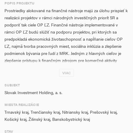
POPIS PROJEKTU
Prostriedky alokované na finančné nástroje majú za úlohu prispieť k
realizácii projektov v rámci národných investičných priorít SR a
podporiť tak ciele OP ĽZ. Finančné nástroje implementované v
rámci OP ĽZ budú slúžiť na podporu projektov, pri ktorých sa
predpokladá ekonomická životaschopnosť a napĺňanie cieľov OP
ĽZ, najmä tvorba pracovných miest, sociálna inklúzia a zlepšenie
podmienok bývania pre ľudí z MRK. Jedným z hlavných cieľov je
zlepšenie prístupu k finančným zdrojom pre komerčné aktivity
subjektov sociálnej ekonomiky pri získavaní dostatočného prísunu
VIAC
kapitálu a investícií, zlepšiť prístup dlhodobo nezamestnaných na
pracovný trh, zvýšiť podporu podnikania znevýhodnených skupín,
SUBJEKT
zabezpečiť dlhodobú udržateľnosť dobrovoľníckych aktivít, podporiť
Slovak Investment Holding, a. s.
sociálnu inklúziu a zlepšiť podmienky bývania pre ľudí z MRK. SZRB
AM v rámci SIH vytvorí špecifický podfond na podporu sociálnej
MIESTA REALIZÁCIE
ekonomiky pod názvom FOSFOR, do ktorého budú vložené
Trnavský kraj, Trenčiansky kraj, Nitriansky kraj, Prešovský kraj,
prostriedky z OP ĽZ. Rámcovo sa finančné nástroje použijú na
Košický kraj, Žilinský kraj, Banskobystrický kraj
realizáciu takých aktivít, pri ktorých sa predpokladá efektívna
motivácia k tvorbe podpory pracovných miest, sociálnej integrácii
STAV