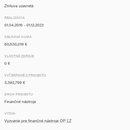
prostredníctvom funkčného systému prestupného bývania či k
Zmluva uzavretá
podpore svojpomocnej výstavby, za súčasného očakávania
REALIZÁCIA
návratnosti prostriedkov alebo úspory nákladov. Finančné nástroje
01.04.2016 - 01.12.2023
majú potenciál pritiahnuť dodatočný súkromný kapitál do oblastí
podporovaných v rámci OP ĽZ a prispieť tak k efektívnejšiemu
CELKOVÁ SUMA
napĺňaniu špecifických cieľov a investičných potrieb.
60,630,019 €
VLASTNÉ ZDROJE
0 €
VYČERPANÉ Z PROJEKTU
3,392,799 €
DRUH PROJEKTU
Finančné nástroje
VÝZVA
Vyzvanie pre finančné nástroje OP ĽZ