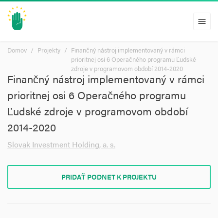
menu
Domov
Projekty
Finančný nástroj implementovaný v rámci
prioritnej osi 6 Operačného programu Ľudské
zdroje v programovom období 2014-2020
Finančný nástroj implementovaný v rámci
prioritnej osi 6 Operačného programu
Ľudské zdroje v programovom období
2014-2020
Slovak Investment Holding, a. s.
PRIDAŤ PODNET K PROJEKTU