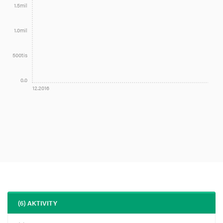
1.5mil
1.0mil
500tis
0.0
12.2016
(6) AKTIVITY