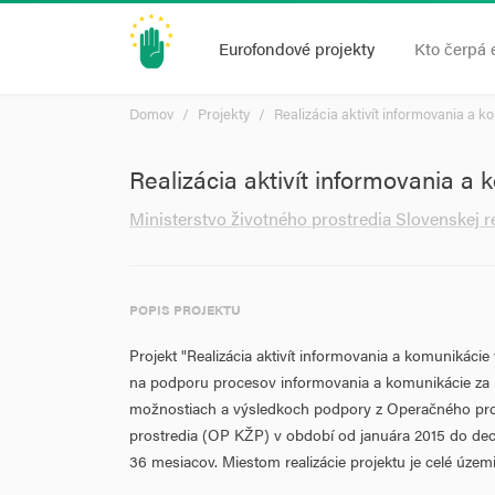
Eurofondové projekty
Kto čerpá 
Domov
Projekty
Realizácia aktivít informovania a 
Realizácia aktivít informovania a
Ministerstvo životného prostredia Slovenskej r
POPIS PROJEKTU
Projekt "Realizácia aktivít informovania a komunikáci
na podporu procesov informovania a komunikácie za 
možnostiach a výsledkoch podpory z Operačného pro
prostredia (OP KŽP) v období od januára 2015 do dec
36 mesiacov. Miestom realizácie projektu je celé územ