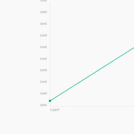
informačné a komunikačné nástroje (oblasť intervenci
1.1mil
1.1mil
1.1mil
1.1mil
1.1mil
1.1mil
1.1mil
1.1mil
1.1mil
1.1mil
11.2017