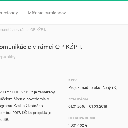
eurofondy
Míňanie eurofondov
komunikácie v rámci OP KŽP I.
 komunikácie v rámci OP KŽP I.
epubliky
STAV
Projekt riadne ukončený (K)
e v rámci OP KŽP I." je zameraný
účelom šírenia povedomia o
REALIZÁCIA
gramu Kvalita životného
01.01.2015 - 01.03.2018
embra 2017. Dĺžka projektu je
CELKOVÁ SUMA
ie SR.
1,331,402 €