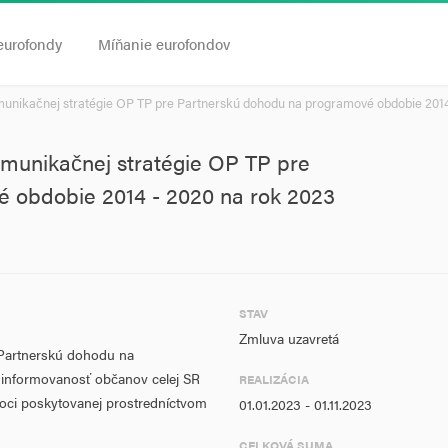
eurofondy
Míňanie eurofondov
omunikačnej stratégie OP TP pre Partnerskú dohodu na programové obdobie 2014
omunikačnej stratégie OP TP pre
 obdobie 2014 - 2020 na rok 2023
STAV
Zmluva uzavretá
Partnerskú dohodu na
 informovanosť občanov celej SR
REALIZÁCIA
oci poskytovanej prostredníctvom
01.01.2023 - 01.11.2023
CELKOVÁ SUMA