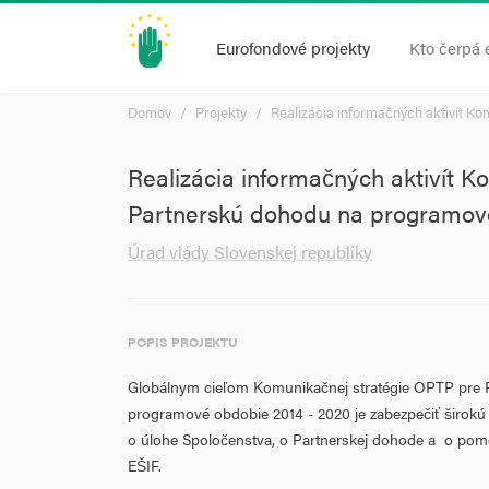
Eurofondové projekty
Kto čerpá 
Domov
Projekty
Realizácia informačných aktivít K
Realizácia informačných aktivít K
Partnerskú dohodu na programové
Úrad vlády Slovenskej republiky
POPIS PROJEKTU
Globálnym cieľom Komunikačnej stratégie OPTP pre 
programové obdobie 2014 - 2020 je zabezpečiť širokú
o úlohe Spoločenstva, o Partnerskej dohode a o pom
EŠIF.