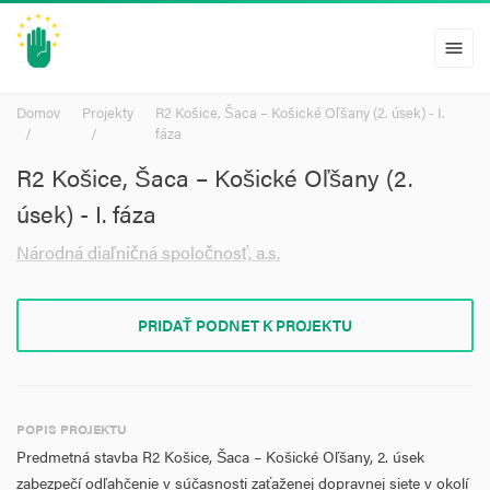
menu
Domov
Projekty
R2 Košice, Šaca – Košické Oľšany (2. úsek) - I.
fáza
R2 Košice, Šaca – Košické Oľšany (2.
úsek) - I. fáza
Národná diaľničná spoločnosť, a.s.
PRIDAŤ PODNET K PROJEKTU
POPIS PROJEKTU
Predmetná stavba R2 Košice, Šaca – Košické Oľšany, 2. úsek
zabezpečí odľahčenie v súčasnosti zaťaženej dopravnej siete v okolí