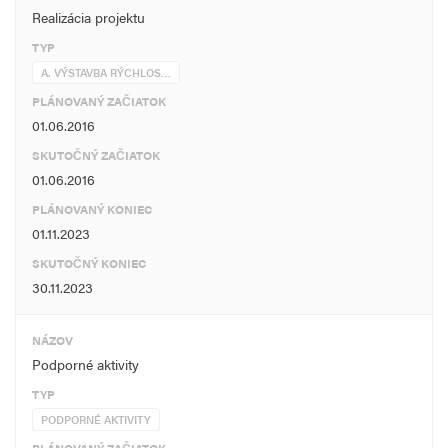
Realizácia projektu
Súčasťou stavby je odpočívadlo Valaliky.
TYP
SSÚR Šebastovce nie je súčasťou predmetného projektu.
A. VÝSTAVBA RÝCHLOS…
PLÁNOVANÝ ZAČIATOK
01.06.2016
SKUTOČNÝ ZAČIATOK
01.06.2016
PLÁNOVANÝ KONIEC
01.11.2023
SKUTOČNÝ KONIEC
30.11.2023
NÁZOV
Podporné aktivity
TYP
PODPORNÉ AKTIVITY