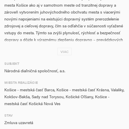
mesta Košice ako aj v samotnom meste od tranzitnej dopravy a
zároveň vytvorením juhovýchodného obchvatu mesta s viacerými
novými napojeniami na existujúci dopravný systém prerozdelenie
zdrojovej a cieľovej dopravy, čím sa odľahčia v súčasnosti vyťažené
vstupy do mesta. Týmto sa zvýši plynulosť, rýchlosť a bezpečnosť
dopravy a dôjde k výraznému zlepšeniu dopravno – prevádzkových
podmienok pre tranzitnú dopravu.
VIAC
1. Cieľom projektu je postupné dokončenie rýchlostného koridoru
SUBJEKT
R2, zlepšiť hlavné národné a medzinárodné cestné spojenie a
Národná diaľničná spoločnosť, a.s.
zníženie dopravného zaťaženia na jestvujúcej cestnej sieti
odklonením tranzitnej dopravy mimo mesta Košice. Potreba
MIESTA REALIZÁCIE
dokončiť tento úsek vyplýva zo Strategického plánu rozvoja
Košice - mestská časť Barca, Košice - mestská časť Krásna, Valaliky,
infraštruktúry SR do r. 2030 – Masterplan – Dopravná stratégia SR,
Kokšov-Bakša, Sady nad Torysou, Košické Oľšany, Košice -
ktorý predstavuje základný dokument pre rozvoj dopravnej
mestská časť Košická Nová Ves
infraštruktúry na území Slovenskej republiky.
STAV
2. Aktivity projektu sú zamerané na výstavbu rýchlostnej cesty v sieti
Zmluva uzavretá
TEN-T mimo CORE vrátane odpočívadla s cieľom odstránenia