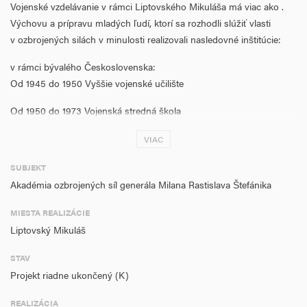
Vojenské vzdelávanie v rámci Liptovského Mikuláša má viac ako .
Výchovu a prípravu mladých ľudí, ktorí sa rozhodli slúžiť vlasti
v ozbrojených silách v minulosti realizovali nasledovné inštitúcie:
v rámci bývalého Československa:
Od 1945 do 1950 Vyššie vojenské učilište
Od 1950 do 1973 Vojenská stredná škola
Od 1973 do 1993 Vojenská vysoká technická škola
VIAC
po vzniku samostatnej Slovenskej republiky 1. januára 1993:
SUBJEKT
Od 1993 do 2004 Vojenská akadémia
Akadémia ozbrojených síl generála Milana Rastislava Štefánika
Od 2004 do 2008 Národná akadémia obrany (nevysokoškolská
MIESTA REALIZÁCIE
inštitúcia)
Liptovský Mikuláš
Od 2004 do teraz Akadémia ozbrojených síl generála M. R.
STAV
Štefánika .
Projekt riadne ukončený (K)
Vojenské vysoké školstvo, ktoré tvorí bezprostredne históriu
REALIZÁCIA