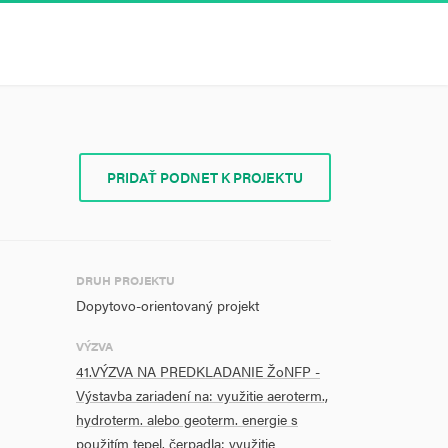
PRIDAŤ PODNET K PROJEKTU
DRUH PROJEKTU
Dopytovo-orientovaný projekt
VÝZVA
41.VÝZVA NA PREDKLADANIE ŽoNFP -
Výstavba zariadení na: využitie aeroterm.,
hydroterm. alebo geoterm. energie s
použitím tepel. čerpadla; využitie