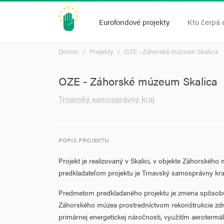
Eurofondové projekty
Kto čerpá 
Domov
Projekty
OZE - Záhorské múzeum Skalica
OZE - Záhorské múzeum Skalica
Trnavský samosprávny kraj
POPIS PROJEKTU
Projekt je realizovaný v Skalici, v objekte Záhorského
predkladateľom projektu je Trnavský samosprávny kra
Predmetom predkladaného projektu je zmena spôsobu
Záhorského múzea prostredníctvom rekonštrukcie zdro
primárnej energetickej náročnosti, využitím aerotermá