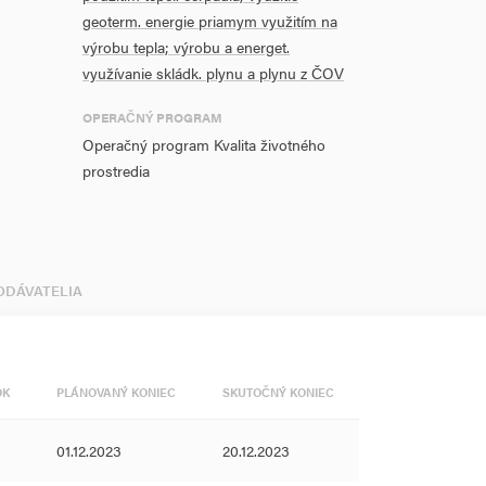
geoterm. energie priamym využitím na
výrobu tepla; výrobu a energet.
využívanie skládk. plynu a plynu z ČOV
OPERAČNÝ PROGRAM
Operačný program Kvalita životného
prostredia
DODÁVATELIA
OK
PLÁNOVANÝ KONIEC
SKUTOČNÝ KONIEC
01.12.2023
20.12.2023