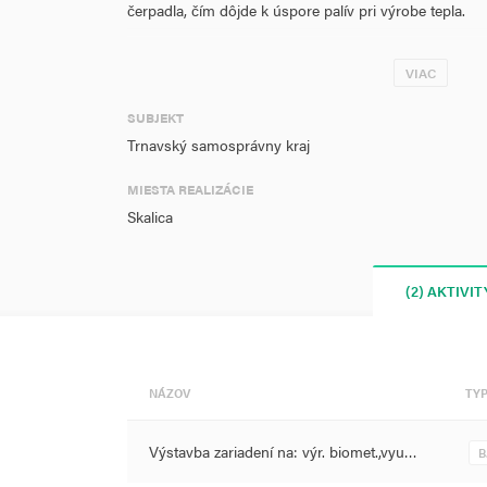
čerpadla, čím dôjde k úspore palív pri výrobe tepla.
Navrhovanou výstavbou nového zdroja tepla na báze
VIAC
účinnosti a hospodárnosti prevádzky zdroja tepla, zníž
zlepšenie kvality ovzdušia a životného prostredia. 
SUBJEKT
realizácii investície predstavuje 4 000 m3/rok.
Trnavský samosprávny kraj
MIESTA REALIZÁCIE
Skalica
(2) AKTIVIT
NÁZOV
TY
Výstavba zariadení na: výr. biomet.,vyu…
B