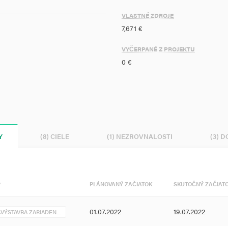
VLASTNÉ ZDROJE
 OZE sa dosiahne zvýšenie
7,671 €
enie emisií znečisťujúcich látok a
Očakávaná úspora zemného plynu po
VYČERPANÉ Z PROJEKTU
0 €
Y
(8) CIELE
(1) NEZROVNALOSTI
(3) 
P
PLÁNOVANÝ ZAČIATOK
SKUTOČNÝ ZAČIAT
01.07.2022
19.07.2022
.VÝSTAVBA ZARIADEN…