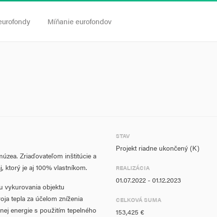
eurofondy
Míňanie eurofondov
STAV
Projekt riadne ukončený (K)
 múzea. Zriaďovateľom inštitúcie a
j, ktorý je aj 100% vlastníkom.
REALIZÁCIA
01.07.2022 - 01.12.2023
 vykurovania objektu
ja tepla za účelom zníženia
CELKOVÁ SUMA
lnej energie s použitím tepelného
153,425 €