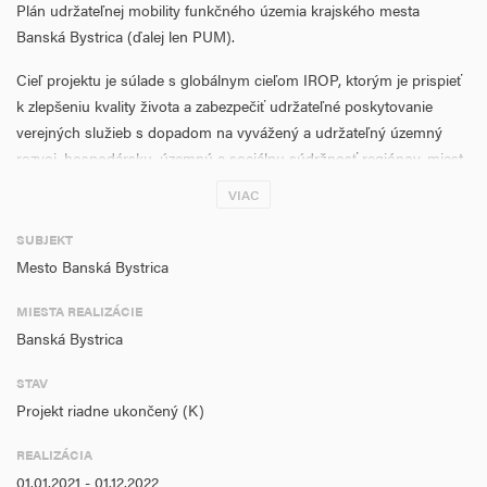
Plán udržateľnej mobility funkčného územia krajského mesta
Banská Bystrica (ďalej len PUM).
Cieľ projektu je súlade s globálnym cieľom IROP, ktorým je prispieť
k zlepšeniu kvality života a zabezpečiť udržateľné poskytovanie
verejných služieb s dopadom na vyvážený a udržateľný územný
rozvoj, hospodársku, územnú a sociálnu súdržnosť regiónov, miest
a obcí.
VIAC
Cieľ projektu je v súlade so špecifickým cieľom č. 1.2.1: Zvyšovanie
SUBJEKT
atraktivity a konkurencieschopnosti verejnej osobnej dopravy,
Mesto Banská Bystrica
príslušnej Prioritnej osi č. 1 Bezpečná a ekologická doprava
v regiónoch a v súlade s tematickým cieľom č. 7: Podpora
MIESTA REALIZÁCIE
udržateľnej dopravy a odstraňovanie prekážok v kľúčových
Banská Bystrica
sieťových infraštruktúrach.
STAV
Cieľ projektu je v súlade s Investičnou prioritou č. 7c) Vývoj a
Projekt riadne ukončený (K)
zlepšovanie ekologicky priaznivých, vrátane nízkohlukových, a
nízkouhlíkových dopravných systémov vrátane vnútrozemských
REALIZÁCIA
vodných ciest a námornej dopravy, prístavov, multimodálnych
01.01.2021 - 01.12.2022