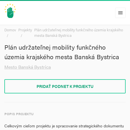
menu
Domov
Projekty
Plán udržateľnej mobility funkčného územia krajského
mesta Banská Bystrica
Plán udržateľnej mobility funkčného
územia krajského mesta Banská Bystrica
Mesto Banská Bystrica
PRIDAŤ PODNET K PROJEKTU
POPIS PROJEKTU
Celkovým cieľom projektu je spracovanie strategického dokumentu