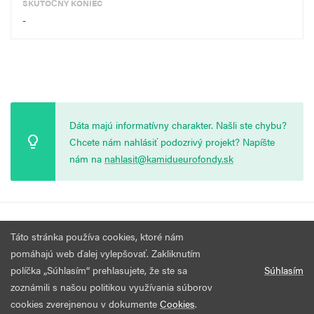
SKUTOČNÝ KONIEC
-
Dáta majú informatívny charakter. Našli ste chybu?
Chcete nám nahlásiť podozrivý projekt? Napíšte
nám na
nahlasit@kamidueurofondy.sk
© 2026 Vytvorila
Nadácia Zastavme Korupciu
.
Výzvy
Podmienky
Táto stránka používa cookies, ktoré nám
Všetky práva vyhradené.
používania
pomáhajú web ďalej vylepšovať. Zakliknutím
políčka „Súhlasím“ prehlasujete, že ste sa
Súhlasím
zoznámili s našou politikou využívania súborov
cookies zverejnenou v dokumente
Cookies
.