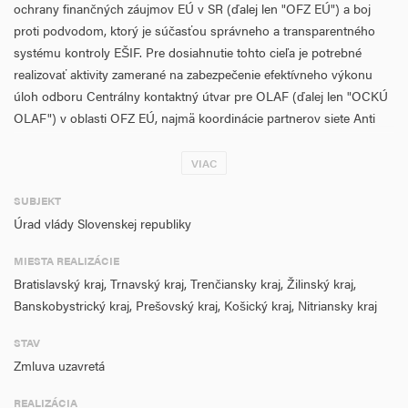
ochrany finančných záujmov EÚ v SR (ďalej len "OFZ EÚ") a boj
proti podvodom, ktorý je súčasťou správneho a transparentného
systému kontroly EŠIF. Pre dosiahnutie tohto cieľa je potrebné
realizovať aktivity zamerané na zabezpečenie efektívneho výkonu
úloh odboru Centrálny kontaktný útvar pre OLAF (ďalej len "OCKÚ
OLAF") v oblasti OFZ EÚ, najmä koordinácie partnerov siete Anti
Fraud Coordination Service (koordinačný útvar pre boj proti
podvodom, ďalej len "AFCOS") a výkonu kontroly s cieľom
VIAC
dosiahnuť riadne využívanie finančnej pomoci v programovom
SUBJEKT
období 2014 – 2020.
Úrad vlády Slovenskej republiky
V rámci projektu sa budú realizovať aktivity spojené s činnosťou
MIESTA REALIZÁCIE
Riadiaceho výboru pre ochranu finančných záujmov EÚ v SR (ďalej
Bratislavský kraj, Trnavský kraj, Trenčiansky kraj, Žilinský kraj,
len "RV"), jeho pracovných skupín a pracovných stretnutí so
Banskobystrický kraj, Prešovský kraj, Košický kraj, Nitriansky kraj
zástupcami OLAF-u a AFCOS-ov
, vzdelávacie a informačné aktivity
OCKÚ OLAF, ako aj špecifické služby so zameraním na
STAV
zabezpečenie IS, technickej a administratívnej podpory pre OCKÚ
Zmluva uzavretá
OLAF.
REALIZÁCIA