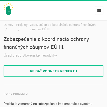
menu
Domov
Projekty
Zabezpečenie a koordinácia ochrany finančných
záujmov EÚ III.
Zabezpečenie a koordinácia ochrany
finančných záujmov EÚ III.
Úrad vlády Slovenskej republiky
PRIDAŤ PODNET K PROJEKTU
POPIS PROJEKTU
Projekt je zameraný na zabezpečenie implementácie systému