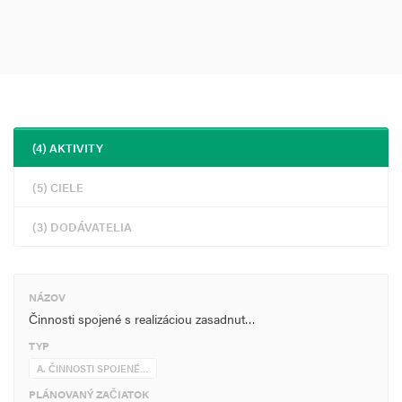
(4) AKTIVITY
(5) CIELE
(3) DODÁVATELIA
NÁZOV
Činnosti spojené s realizáciou zasadnut…
TYP
A. ČINNOSTI SPOJENÉ…
PLÁNOVANÝ ZAČIATOK