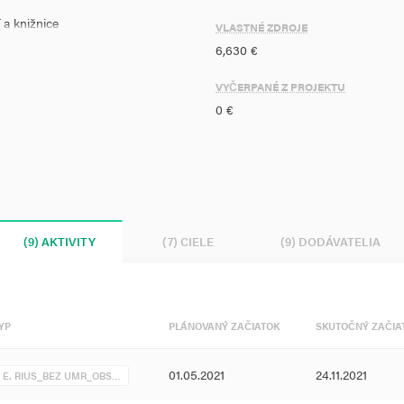
 a knižnice
VLASTNÉ ZDROJE
6,630 €
VYČERPANÉ Z PROJEKTU
0 €
imálne troch sledovaných
fraštruktúru základných škôl
(9) AKTIVITY
(7) CIELE
(9) DODÁVATELIA
technických učební, prírodovedných
ým, že pomôže zabezpečiť
YP
PLÁNOVANÝ ZAČIATOK
SKUTOČNÝ ZAČIA
m na vyvážený a udržateľný
iónov a miest.
01.05.2021
24.11.2021
E. RIUS_BEZ UMR_OBS…
rocesu vyučovania personalizáciu