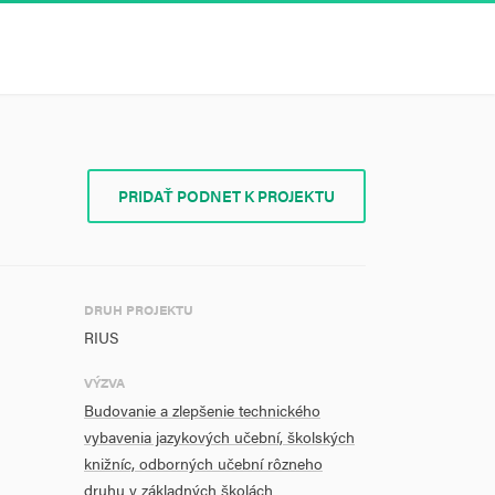
PRIDAŤ PODNET K PROJEKTU
DRUH PROJEKTU
RIUS
VÝZVA
Budovanie a zlepšenie technického
vybavenia jazykových učební, školských
knižníc, odborných učební rôzneho
druhu v základných školách