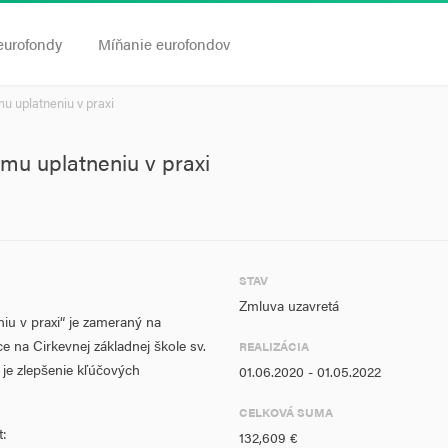
eurofondy
Míňanie eurofondov
u uplatneniu v praxi
mu uplatneniu v praxi
STAV
Zmluva uzavretá
iu v praxi“ je zameraný na
 na Cirkevnej základnej škole sv.
REALIZÁCIA
 je zlepšenie kľúčových
01.06.2020 - 01.05.2022
CELKOVÁ SUMA
t:
132,609 €