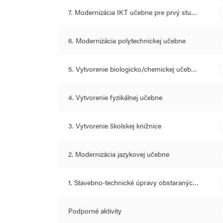
a uplatňovanie aktivizujúcich metód, ktoré budú klásť 
7. Modernizácia IKT učebne pre prvý stu…
myslenie a samostatnosť žiakov.
6. Modernizácia polytechnickej učebne
5. Vytvorenie biologicko/chemickej učeb…
4. Vytvorenie fyzikálnej učebne
3. Vytvorenie školskej knižnice
2. Modernizácia jazykovej učebne
1. Stavebno-technické úpravy obstaranýc…
Podporné aktivity