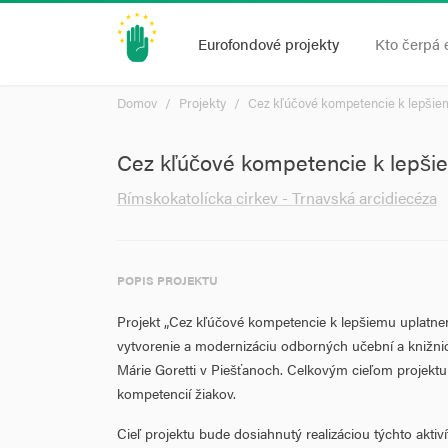
Eurofondové projekty
Kto čerpá 
Domov
Projekty
Cez kľúčové kompetencie k lepšiem
Cez kľúčové kompetencie k lepšie
Rímskokatolícka cirkev - Trnavská arcidiecéza
POPIS PROJEKTU
Projekt „Cez kľúčové kompetencie k lepšiemu uplatnen
vytvorenie a modernizáciu odborných učební a knižnice
Márie Goretti v Piešťanoch. Celkovým cieľom projektu
kompetencií žiakov.
Cieľ projektu bude dosiahnutý realizáciou týchto aktiví