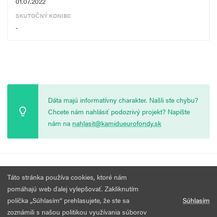
01.07.2022
SKUTOČNÝ KONIEC
-
Dáta majú informatívny charakter. Našli ste chybu?
Chcete nám nahlásiť podozrivý projekt? Napíšte
nám na
nahlasit@kamidueurofondy.sk
© 2026 Vytvorila
Nadácia Zastavme Korupciu
.
Výzvy
Podmienky
Táto stránka používa cookies, ktoré nám
Všetky práva vyhradené.
používania
pomáhajú web ďalej vylepšovať. Zakliknutím
políčka „Súhlasím“ prehlasujete, že ste sa
Súhlasím
zoznámili s našou politikou využívania súborov