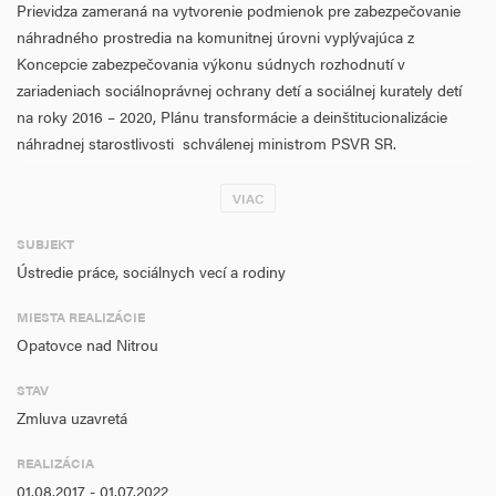
Prievidza zameraná na vytvorenie podmienok pre zabezpečovanie
náhradného prostredia na komunitnej úrovni vyplývajúca z
Koncepcie zabezpečovania výkonu súdnych rozhodnutí v
zariadeniach sociálnoprávnej ochrany detí a sociálnej kurately detí
na roky 2016 – 2020, Plánu transformácie a deinštitucionalizácie
náhradnej starostlivosti
schválenej ministrom PSVR SR.
Realizáciou projektu dôjde k presťahovaniu 1 samostatnej skupiny v
VIAC
počte 9 klientov - detí do novovybudovaného samostatne stojaceho
rodinného domu s administratívou (RD s A). Zabezpečí sa náhradné
SUBJEKT
prostredie na komunitnej úrovni, vytvoria sa podmienky na
Ústredie práce, sociálnych vecí a rodiny
integráciu do spoločnosti a individuálny prístup k deťom .
MIESTA REALIZÁCIE
Starostlivosť o deti v RD s A sa bude približovať chodu v bežnej
Opatovce nad Nitrou
rodine, zvýši sa úroveň prípravy na postupné osamostatnenie sa
detí. Nové priestory vytvoria lepšie podmienky pre prácu s deťmi
STAV
umiestnenými do deského domova na základe súdneho
Zmluva uzavretá
rozhodnutia, s prof. rodinami a pre prácu s biologickou
a náhradnou rodinou.
REALIZÁCIA
01.08.2017 - 01.07.2022