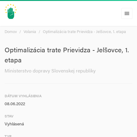
menu
Domov
Volania
Optimalizácia trate Prievidza - Jelšovce, 1. etapa
Optimalizácia trate Prievidza - Jelšovce, 1.
etapa
Ministerstvo dopravy Slovenskej republiky
DÁTUM VYHLÁSENIA
08.06.2022
STAV
Vyhlásená
TYP