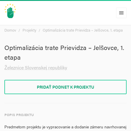
menu
Domov
Projekty
Optimalizácia trate Prievidza – Jelšovce, 1. etapa
Optimalizácia trate Prievidza – Jelšovce, 1.
etapa
Železnice Slovenskej republiky
PRIDAŤ PODNET K PROJEKTU
POPIS PROJEKTU
Predmetom projektu je vypracovanie a dodanie zámeru navrhovanej