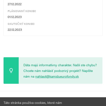
27.12.2022
PLÁNOVANÝ KONIEC
01.12.2023
SKUTOČNÝ KONIEC
22.12.2023
Dáta majú informatívny charakter. Našli ste chybu?
Chcete nám nahlásiť podozrivý projekt? Napíšte
nám na
nahlasit@kamidueurofondy.sk
© 2026 Vytvorila
Nadácia Zastavme Korupciu
.
Výzvy
Podmienky
Táto stránka používa cookies, ktoré nám
Všetky práva vyhradené.
používania