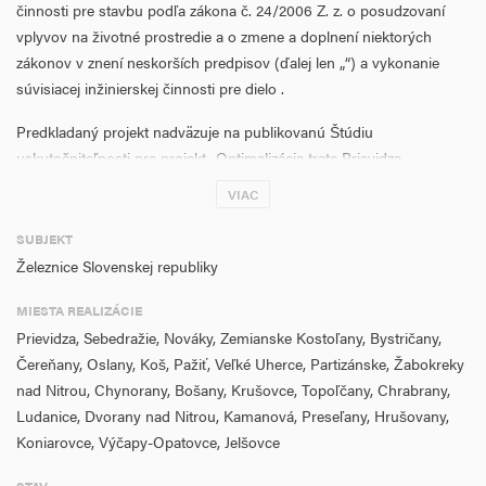
činnosti pre stavbu podľa zákona č. 24/2006 Z. z. o posudzovaní
vplyvov na životné prostredie a o zmene a doplnení niektorých
zákonov v znení neskorších predpisov (ďalej len „“) a vykonanie
súvisiacej inžinierskej činnosti pre dielo .
Predkladaný projekt nadväzuje na publikovanú Štúdiu
uskutočniteľnosti pre projekt „Optimalizácia trate Prievidza –
Jelšovce“, ktorý má byť predmetom realizácie v úseku medzi ŽST
VIAC
Prievidza – ŽST Jelšovce, jednokoľajnej, neelektrifikovanej
železničnej trate č. 122C (označenie podľa TTP), ktorá podľa
SUBJEKT
zoznamu Ministerstva dopravy a výstavby SR patrí medzi hlavné
Železnice Slovenskej republiky
trate. Riešený úsek má dĺžku 66,6 km, traťová rýchlosť v úseku ŽST
MIESTA REALIZÁCIE
Prievidza – ŽST Topoľčany je v súčasnosti stanovená na 80 km/h a
Prievidza, Sebedražie, Nováky, Zemianske Kostoľany, Bystričany,
v úseku ŽST Topoľčany – ŽST Jelšovce je stanovená traťová
Čereňany, Oslany, Koš, Pažiť, Veľké Uherce, Partizánske, Žabokreky
rýchlosť 100 km/h.
nad Nitrou, Chynorany, Bošany, Krušovce, Topoľčany, Chrabrany,
Účelom predkladaného projektu je zabezpečiť zákonom stanovené
Ludanice, Dvorany nad Nitrou, Kamanová, Preseľany, Hrušovany,
požiadavky vyplývajúce zo zákona o posudzovaní vplyvov na
Koniarovce, Výčapy-Opatovce, Jelšovce
realizáciu rekonštrukcie trate Prievidza – Jelšovce, ktorého hlavným