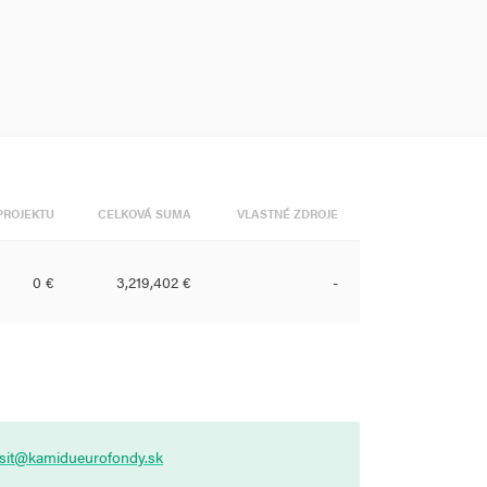
PROJEKTU
CELKOVÁ SUMA
VLASTNÉ ZDROJE
0 €
3,219,402 €
-
asit@kamidueurofondy.sk