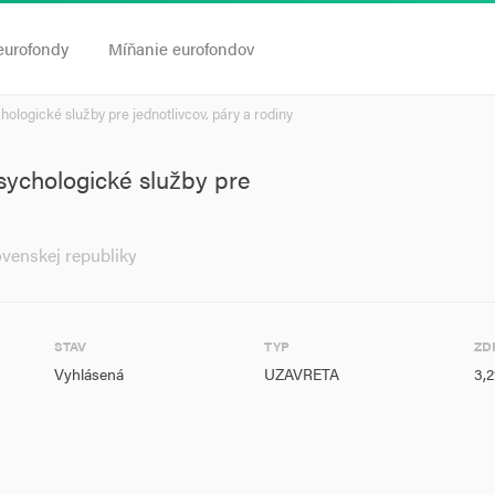
eurofondy
Míňanie eurofondov
logické služby pre jednotlivcov, páry a rodiny
ychologické služby pre
ovenskej republiky
STAV
TYP
ZD
Vyhlásená
UZAVRETA
3,2