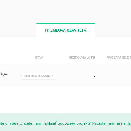
(1) ZMLUVA UZAVRETÁ
STAV
NEZROVNALOSTI
VYČERPANÉ Z 
užby…
-
ZMLUVA UZAVRETÁ
i ste chybu? Chcete nám nahlásiť podozrivý projekt? Napíšte nám na
nahl