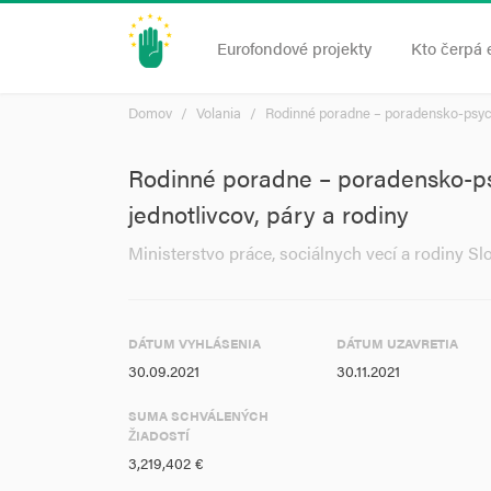
Eurofondové projekty
Kto čerpá 
Domov
Volania
Rodinné poradne – poradensko-psycho
Rodinné poradne – poradensko-ps
jednotlivcov, páry a rodiny
Ministerstvo práce, sociálnych vecí a rodiny Sl
DÁTUM VYHLÁSENIA
DÁTUM UZAVRETIA
30.09.2021
30.11.2021
SUMA SCHVÁLENÝCH
ŽIADOSTÍ
3,219,402 €