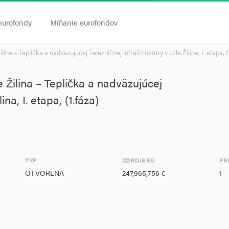
eurofondy
Míňanie eurofondov
na – Teplička a nadväzujúcej železničnej infraštruktúry v uzle Žilina, I. etapa, (
 Žilina – Teplička a nadväzujúcej
ina, I. etapa, (1.fáza)
TYP
ZDROJE EÚ
PR
OTVORENA
247,965,756 €
1