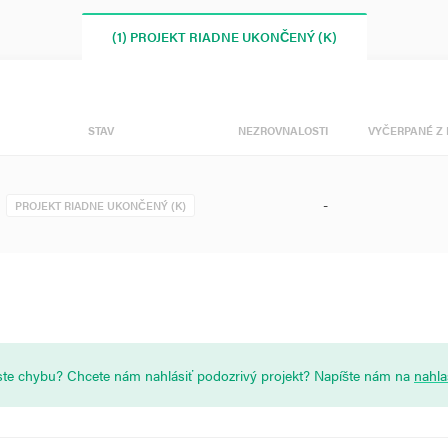
(1) PROJEKT RIADNE UKONČENÝ (K)
STAV
NEZROVNALOSTI
VYČERPANÉ Z 
-
PROJEKT RIADNE UKONČENÝ (K)
i ste chybu? Chcete nám nahlásiť podozrivý projekt? Napíšte nám na
nahl