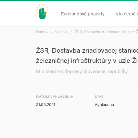
Eurofondové projekty
Kto čerpá 
Domov
Volania
ŽSR, Dostavba zriaďovacej stanice Žili
ŽSR, Dostavba zriaďovacej stanice
železničnej infraštruktúry v uzle Žil
Ministerstvo dopravy Slovenskej republiky
DÁTUM VYHLÁSENIA
STAV
31.03.2021
Vyhlásená