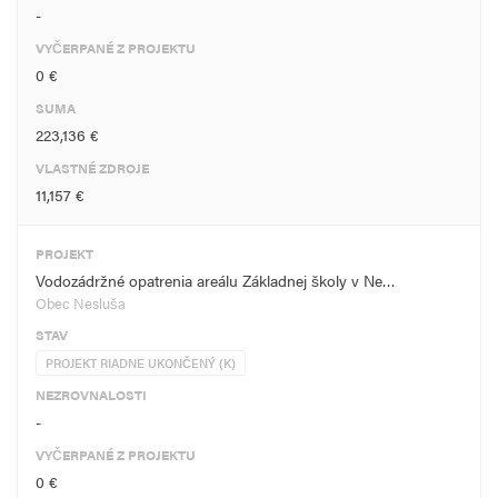
-
VYČERPANÉ Z PROJEKTU
0 €
SUMA
223,136 €
VLASTNÉ ZDROJE
11,157 €
PROJEKT
Vodozádržné opatrenia areálu Základnej školy v Ne…
Obec Nesluša
STAV
PROJEKT RIADNE UKONČENÝ (K)
NEZROVNALOSTI
-
VYČERPANÉ Z PROJEKTU
0 €