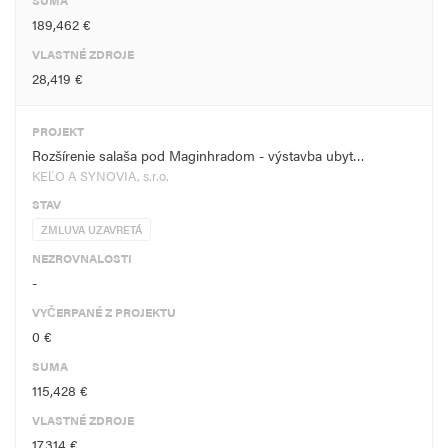
SUMA
189,462 €
VLASTNÉ ZDROJE
28,419 €
PROJEKT
Rozšírenie salaša pod Maginhradom - výstavba ubyt…
KEĽO A SYNOVIA, s.r.o.
STAV
ZMLUVA UZAVRETÁ
NEZROVNALOSTI
-
VYČERPANÉ Z PROJEKTU
0 €
SUMA
115,428 €
VLASTNÉ ZDROJE
17,314 €