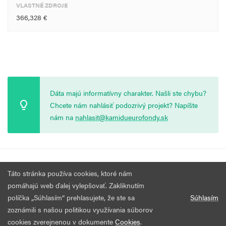
VLASTNÉ ZDROJE
366,328 €
Dáta majú informatívny charakter. Našli ste chybu?
Chcete nám nahlásiť podozrivý projekt? Napíšte
nám na
nahlasit@kamidueurofondy.sk
© 2026 Vytvorila
Nadácia Zastavme Korupciu
.
Výzvy
Podmienky
Táto stránka používa cookies, ktoré nám
Všetky práva vyhradené.
používania
pomáhajú web ďalej vylepšovať. Zakliknutím
políčka „Súhlasím“ prehlasujete, že ste sa
Súhlasím
zoznámili s našou politikou využívania súborov
cookies zverejnenou v dokumente
Cookies
.