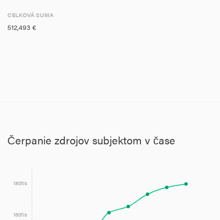
CELKOVÁ SUMA
512,493 €
Čerpanie zdrojov subjektom v čase
180tis
160tis