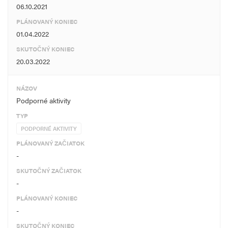
Čestné vyhlásenie žiadateľa je zároveň podporené:
06.10.2021
a) Mapovými podkladmi zobrazujúcimi orientačné priestorové
PLÁNOVANÝ KONIEC
zakreslenie predpokladaného umiestnenia Prístupových bodov / AP
01.04.2022
(prostredníctvom voľne dostupných nástrojov pre určenie GPS
SKUTOČNÝ KONIEC
súradníc)
20.03.2022
Mapový podklad, v ktorom sú zakreslené jednotlivé prístupové body
NÁZOV
sú súčasťou žiadosti o nenávratný finančný príspevok.
Podporné aktivity
- Dokument zobrazujúci orientačné priestorové zakreslenie
predpokladaného umiestnenia prístupových bodov.
TYP
PODPORNÉ AKTIVITY
PLÁNOVANÝ ZAČIATOK
-
SKUTOČNÝ ZAČIATOK
-
PLÁNOVANÝ KONIEC
-
SKUTOČNÝ KONIEC