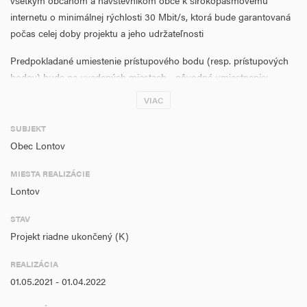
všetkým občanom a návštevníkom obce k širokopásmovému
internetu o minimálnej rýchlosti 30 Mbit/s, ktorá bude garantovaná
počas celej doby projektu a jeho udržateľnosti
Predpokladané umiestenie prístupového bodu (resp. prístupových
bodov) bude na uvedených miestach - pôvodné umiestnenie:
VIAC
1. kultúrny dom (48.0411898903164 ; 18.7763411924243)
SUBJEKT
2. obecné múzeum (48.0403877119797 ; 18.7770080566406)
Obec Lontov
3. požiarna zborjnica (48.041251423391 ; 18.7794676423073)
MIESTA REALIZÁCIE
4. dom smútku (48.0422031031693 ; 18.7822457402945)
Lontov
5. športové šatne (48.0443571229904 ; 18.7694039940834)
STAV
Projekt riadne ukončený (K)
6. rodinný dom súp. č. 170 (48.043540536036 ;
18.7762396037579)
REALIZÁCIA
01.05.2021 - 01.04.2022
7. rodinný dom súp. č. 188 (48.0455711081047 ; 18.7726414203644)