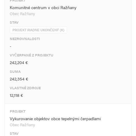
PROJEKT
Komunitné centrum v obci Ražňany
Obec Ražňany
STAV
PROJEKT RIADNE UKONČENÝ (K)
NEZROVNALOSTI
-
VYČERPANÉ Z PROJEKTU
242,204 €
SUMA
242,354 €
VLASTNÉ ZDROJE
12,118 €
PROJEKT
Vykurovanie objektov obce tepelnými čerpadlami
Obec Ražňany
STAV