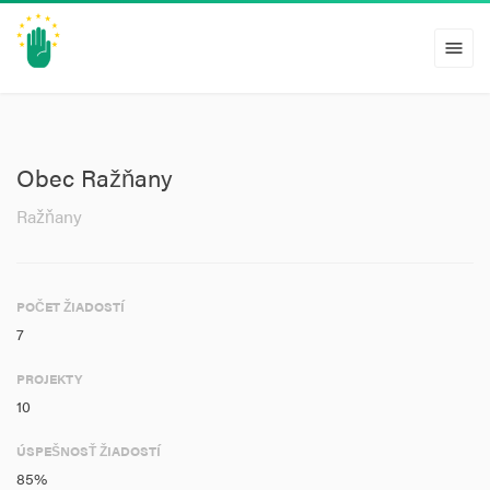
menu
Obec Ražňany
Ražňany
POČET ŽIADOSTÍ
7
PROJEKTY
10
ÚSPEŠNOSŤ ŽIADOSTÍ
85%