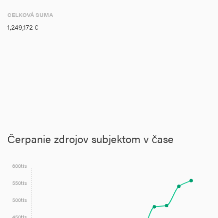
CELKOVÁ SUMA
1,249,172 €
Čerpanie zdrojov subjektom v čase
600tis
550tis
500tis
450tis