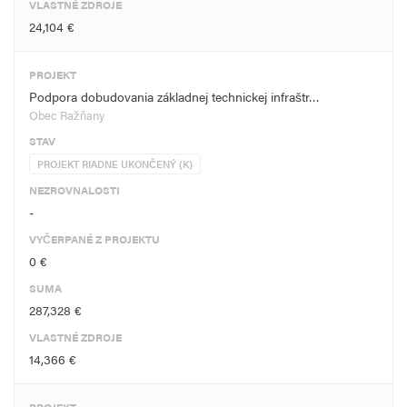
VLASTNÉ ZDROJE
24,104 €
PROJEKT
Podpora dobudovania základnej technickej infraštr…
Obec Ražňany
STAV
PROJEKT RIADNE UKONČENÝ (K)
NEZROVNALOSTI
-
VYČERPANÉ Z PROJEKTU
0 €
SUMA
287,328 €
VLASTNÉ ZDROJE
14,366 €