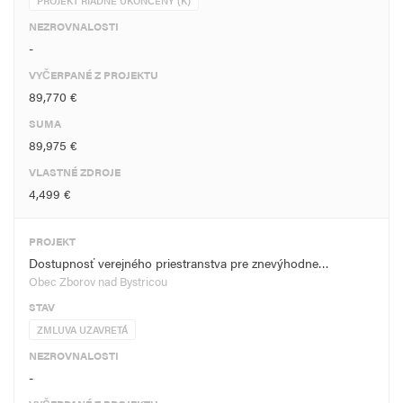
PROJEKT RIADNE UKONČENÝ (K)
NEZROVNALOSTI
-
VYČERPANÉ Z PROJEKTU
89,770 €
SUMA
89,975 €
VLASTNÉ ZDROJE
4,499 €
PROJEKT
Dostupnosť verejného priestranstva pre znevýhodne…
Obec Zborov nad Bystricou
STAV
ZMLUVA UZAVRETÁ
NEZROVNALOSTI
-