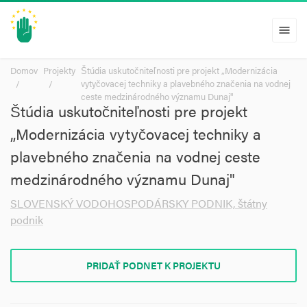
menu
Domov
Projekty
Štúdia uskutočniteľnosti pre projekt „Modernizácia
vytyčovacej techniky a plavebného značenia na vodnej
ceste medzinárodného významu Dunaj"
Štúdia uskutočniteľnosti pre projekt
„Modernizácia vytyčovacej techniky a
plavebného značenia na vodnej ceste
medzinárodného významu Dunaj"
SLOVENSKÝ VODOHOSPODÁRSKY PODNIK, štátny
podnik
PRIDAŤ PODNET K PROJEKTU