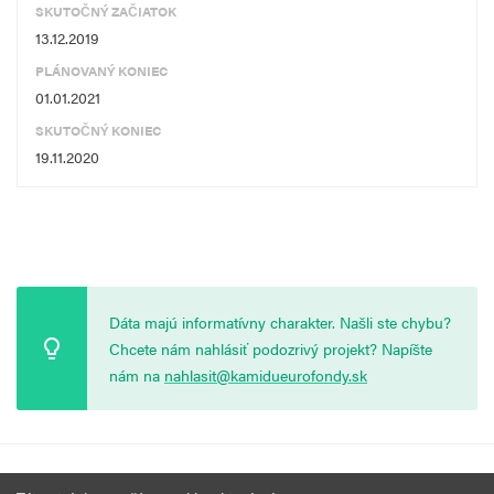
SKUTOČNÝ ZAČIATOK
13.12.2019
PLÁNOVANÝ KONIEC
01.01.2021
SKUTOČNÝ KONIEC
19.11.2020
Dáta majú informatívny charakter. Našli ste chybu?
Chcete nám nahlásiť podozrivý projekt? Napíšte
nám na
nahlasit@kamidueurofondy.sk
© 2026 Vytvorila
Nadácia Zastavme Korupciu
.
Výzvy
Podmienky