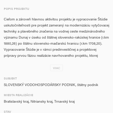
POPIS PROJEKTU
Cieľom a zároveň hlavnou aktivitou projektu je vypracovanie Štúdie
uskutočniteľnosti pre projekt zameraný na modernizáciu vytyčovacej
techniky a plavebného značenia na vodnej ceste medzinárodného
významu Dunaj v úseku od štátnej slovensko-rakúskej hranice (r.km
1880,26) po štátnu slovensko-maďarskú hranicu (r.km 1708,20).
Vypracovanie Štúdie je v rámci predinvestičnej a projektovej
prípravy prvou fázou realizácie navrhovaného projektu, ktorej
merateľným ukazovateľom je „Počet vypracovaných štúdií
realizovateľnosti (v súvislosti s rozvojom prístavov a vodných ciest
VIAC
TEN-T CORE)“, v počte 1. Vypracovanie Štúdie sleduje zvýšenie
SUBJEKT
bezpečnosti vodnej dopravy a vytváranie predpokladov na
SLOVENSKÝ VODOHOSPODÁRSKY PODNIK, štátny podnik
odstránenie kľúčových úzkych miest na infraštruktúre vodnej
dopravy v TEN-T. Súčasťou Štúdie je zhodnotenie stavu existujúcich
MIESTA REALIZÁCIE
plavebných znakov a používanej techniky, návrh osadenia a
Bratislavský kraj, Nitriansky kraj, Trnavský kraj
modernizácie signalizačných plavebných znakov, resp. vytyčovacích
zariadení, návrh modernizácie signalizačných znakov (inteligentné
STAV