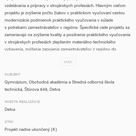
vzdelávania a prípravy v strojárskych profesiách. Hlavným cieľom
projektu je zvýšenie počtu žiakov v praktickom vyučovaní cestou
modernizácie podmienok praktického vyučovania v súlade
s potrebami zamestnávateľov v regióne. Špecifické ciele projektu sa
zameriavajú na zvýšenie kvality a posilnenie praktického vyučovania
v strojárskych profesiách zlepšením materiálno-technického
vybavenia, zvýšenie zapojenia zamestnávateľov z regiónu do
odborného vzdelávania a prípravy ako aj posilnenie partnerstva
VIAC
v regióne s cieľom poskytovania odborného vzdelávania a prípravy
pre žiakov, zamestnávateľov ako aj celoživotné vzdelávanie
SUBJEKT
s inkluzívnym charakterom. Zároveň sleduje zvýšenie energetickej
Gymnázium, Obchodná akadémia a Stredná odborná škola
hospodárnosti budovy dielní praktického vyučovania a lepšenie
technická, Štúrova 848, Detva
pracovných, hygienických a zdravotných podmienok praktického
vyučovania. Ciele budú riešené troma hlavnými aktivitami –
MIESTA REALIZÁCIE
obstaraním a modernizáciou materiálno-technického vybavenia
Detva
odborných pracovísk, stavebnými úpravami a rekonštrukciou dielní
praktického vyučovania ako aj zateplením obvodového plášťa
STAV
budovy dielní praktického vyučovania. Projektom sa podporí
Projekt riadne ukončený (K)