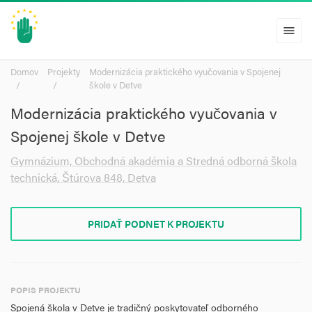
menu
Domov
Projekty
Modernizácia praktického vyučovania v Spojenej
škole v Detve
Modernizácia praktického vyučovania v
Spojenej škole v Detve
Gymnázium, Obchodná akadémia a Stredná odborná škola
technická, Štúrova 848, Detva
PRIDAŤ PODNET K PROJEKTU
POPIS PROJEKTU
Spojená škola v Detve je tradičný poskytovateľ odborného