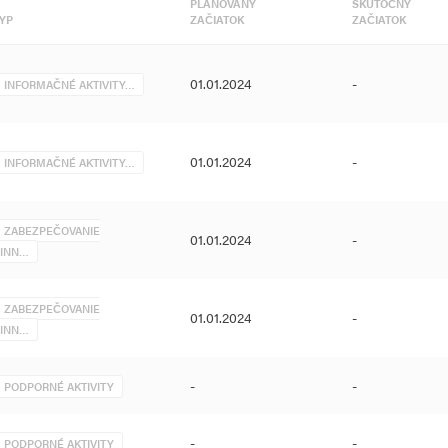
PLÁNOVANÝ
SKUTOČNÝ
ch vecí a rodiny Slovenskej
YP
ZAČIATOK
ZAČIATOK
e problematiky násilia na deťoch
čne so žiadateľom na celom území
01.01.2024
-
INFORMAČNÉ AKTIVITY…
dníctvom evidencie počtu osôb
u zrealizovaných informačných
01.01.2024
-
INFORMAČNÉ AKTIVITY…
atrení apočtu osôb zapojených do
ZABEZPEČOVANIE
01.01.2024
-
INN…
ZABEZPEČOVANIE
01.01.2024
-
INN…
-
-
PODPORNÉ AKTIVITY
-
-
PODPORNÉ AKTIVITY