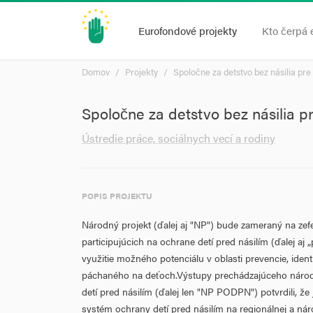
Eurofondové projekty
Kto čerpá 
Domov
Projekty
Spoločne za detstvo bez násilia pre 
Spoločne za detstvo bez násilia pr
Ústredie práce, sociálnych vecí a rodiny
POPIS PROJEKTU
Národný projekt (ďalej aj "NP") bude zameraný na zef
participujúcich na ochrane detí pred násilím (ďalej aj 
využitie možného potenciálu v oblasti prevencie, identif
páchaného na deťoch.Výstupy prechádzajúceho náro
detí pred násilím (ďalej len "NP PODPN") potvrdili, že 
systém ochrany detí pred násilím na regionálnej a náro