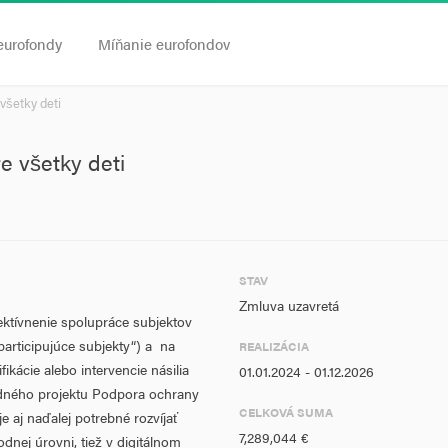
eurofondy
Míňanie eurofondov
všetky deti
e všetky deti
STAV
Zmluva uzavretá
ektívnenie spolupráce subjektov
„participujúce subjekty“) a na
REALIZÁCIA
ikácie alebo intervencie násilia
01.01.2024 - 01.12.2026
dného projektu Podpora ochrany
CELKOVÁ SUMA
je aj naďalej potrebné rozvíjať
7,289,044 €
dnej úrovni, tiež v digitálnom