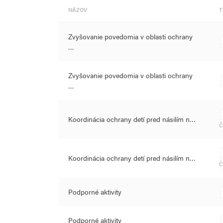
Partnerom projektu bude Ministerstvo práce, sociálny
NÁZOV
T
republiky - Národné koordinačné stredisko pre riešeni
(ďalej aj "NKS"), ktoré bude realizovať aktivity spolo
Zvyšovanie povedomia v oblasti ochrany
Slovenskej republiky.
…
Výstupy a výsledky projektu budú sledované prostre
poskytujúcich sociálne alebo asistenčné služby, počt
Zvyšovanie povedomia v oblasti ochrany
kampaní, počtu nových inovatívnych, systémových op
…
informačných aktivít.
Koordinácia ochrany detí pred násilím n…
Č
Koordinácia ochrany detí pred násilím n…
Č
Podporné aktivity
Podporné aktivity