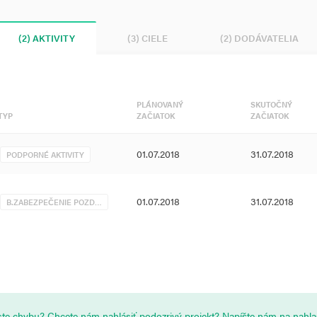
(2) AKTIVITY
(3) CIELE
(2) DODÁVATELIA
PLÁNOVANÝ
SKUTOČNÝ
TYP
ZAČIATOK
ZAČIATOK
01.07.2018
31.07.2018
PODPORNÉ AKTIVITY
01.07.2018
31.07.2018
B.ZABEZPEČENIE POZD…
i ste chybu? Chcete nám nahlásiť podozrivý projekt? Napíšte nám na
nahl