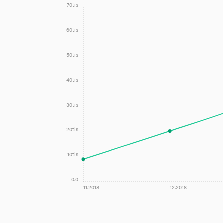
70tis
60tis
50tis
40tis
30tis
20tis
10tis
0.0
11.2018
12.2018