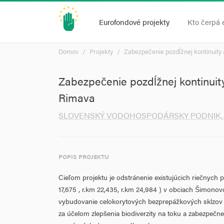
Eurofondové projekty
Kto čerpá 
Domov
Projekty
Zabezpečenie pozdĺžnej kontinuity
Zabezpečenie pozdĺžnej kontinuit
Rimava
SLOVENSKÝ VODOHOSPODÁRSKY PODNIK, št
POPIS PROJEKTU
Cieľom projektu je odstránenie existujúcich riečnych 
17,675 , r.km 22,435, r.km 24,984 ) v obciach Šimonov
vybudovanie celokorytových bezprepážkových sklzov 
za účelom zlepšenia biodiverzity na toku a zabezpečne