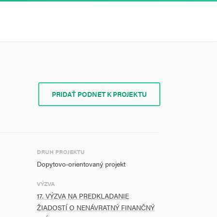
PRIDAŤ PODNET K PROJEKTU
DRUH PROJEKTU
Dopytovo-orientovaný projekt
VÝZVA
17. VÝZVA NA PREDKLADANIE
ŽIADOSTÍ O NENÁVRATNÝ FINANČNÝ