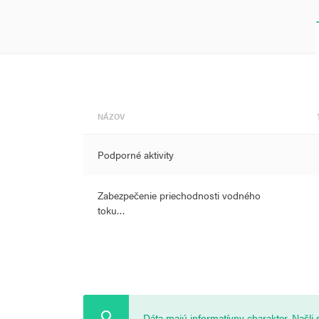
NÁZOV
Podporné aktivity
Zabezpečenie priechodnosti vodného
toku…
Dáta majú informatívny charakter. Našl