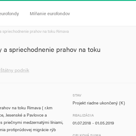
eurofondy
Míňanie eurofondov
 a spriechodnenie prahov na toku Rimava
y a spriechodnenie prahov na toku
átny podnik
STAV
Projekt riadne ukončený (K)
prahov na toku Rimava ( r.km
ce, Jesenské a Pavlovce a
REALIZÁCIA
s priečnymi medzernatými líniami,
01.07.2018 - 01.05.2019
nia protiprúdovej migrácie rýb
CELKOVÁ SUMA