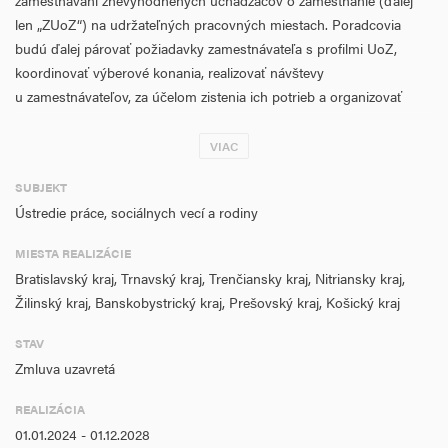
zamestnávaní znevýhodnených uchádzačov o zamestnanie (ďalej
len „ZUoZ“) na udržateľných pracovných miestach. Poradcovia
budú ďalej párovať požiadavky zamestnávateľa s profilmi UoZ,
koordinovať výberové konania, realizovať návštevy
u zamestnávateľov, za účelom zistenia ich potrieb a organizovať
podujatia typu ako sú pracovné veľtrhy. Budú tiež informovať
zamestnávateľov o možnostiach využívania webových stránok,
VIAC
ktoré poskytujú informácie o službách zamestnanosti.
SUBJEKT
nadväzuje na predchádzajúci NP Spoločne hľadáme prácu II.
Ústredie práce, sociálnych vecí a rodiny
Aktivita zabezpečí 27 EURES poradcov. Cieľom je pokračovať s
MIESTA REALIZÁCIE
poskytovaním kvalitnejších a dostupnejších služieb, sprístupnením
Bratislavský kraj, Trnavský kraj, Trenčiansky kraj, Nitriansky kraj,
širšieho portfólia informácii a poskytovaním služieb v oblasti
Žilinský kraj, Banskobystrický kraj, Prešovský kraj, Košický kraj
mobility pracovnej sily v rámci EÚ/EHP a Švajčiarska
prostredníctvom siete EURES. Skvalitnenie a modernizácia
STAV
poskytovaných služieb prispeje k celkovému zlepšeniu verejných
Zmluva uzavretá
služieb zamestnanosti, k lepšej informovanosti, k zlepšeniu
postavenia UoZ na slovenskom trhu práce, ako aj na európskom
REALIZÁCIA
pracovnom trhu a k zvýšeniu ich zamestnanosti. Realizáciou NP sa
01.01.2024 - 01.12.2028