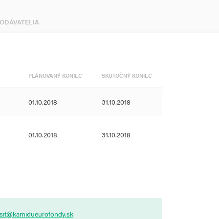
DODÁVATELIA
PLÁNOVANÝ KONIEC
SKUTOČNÝ KONIEC
01.10.2018
31.10.2018
01.10.2018
31.10.2018
asit@kamidueurofondy.sk