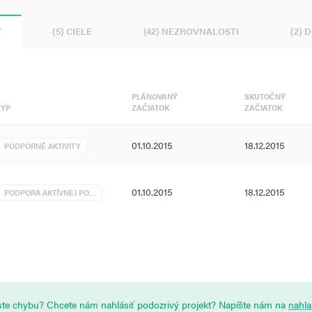
Y
(5) CIELE
(42) NEZROVNALOSTI
(2) 
PLÁNOVANÝ
SKUTOČNÝ
TYP
ZAČIATOK
ZAČIATOK
01.10.2015
18.12.2015
PODPORNÉ AKTIVITY
01.10.2015
18.12.2015
PODPORA AKTÍVNEJ PO…
i ste chybu? Chcete nám nahlásiť podozrivý projekt? Napíšte nám na
nahl