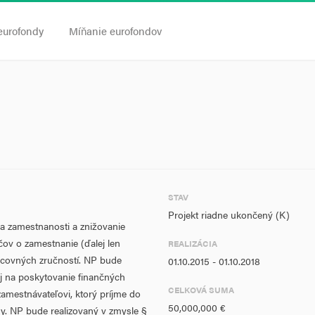
eurofondy
Míňanie eurofondov
STAV
Projekt riadne ukončený (K)
a zamestnanosti a znižovanie
v o zamestnanie (ďalej len
REALIZÁCIA
acovných zručností. NP bude
01.10.2015 - 01.10.2018
ej na poskytovanie finančných
CELKOVÁ SUMA
amestnávateľovi, ktorý príjme do
50,000,000 €
y. NP bude realizovaný v zmysle §