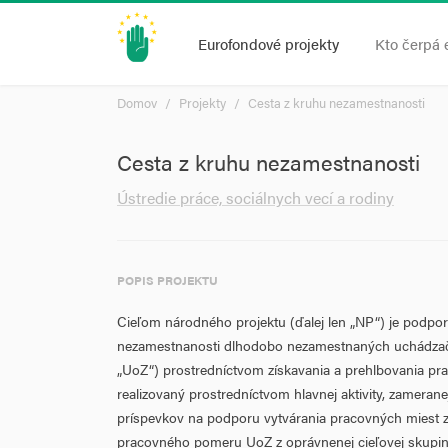
Eurofondové projekty
Kto čerpá 
Domov
Projekty
Cesta z kruhu nezamestnanosti
Cesta z kruhu nezamestnanosti
Ústredie práce, sociálnych vecí a rodiny
POPIS PROJEKTU
Cieľom národného projektu (ďalej len „NP“) je podpor
nezamestnanosti dlhodobo nezamestnaných uchádzačo
„UoZ“) prostredníctvom získavania a prehlbovania pr
realizovaný prostredníctvom hlavnej aktivity, zameran
príspevkov na podporu vytvárania pracovných miest z
pracovného pomeru UoZ z oprávnenej cieľovej skupin