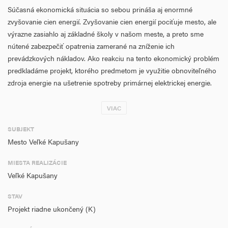
Súčasná ekonomická situácia so sebou prináša aj enormné
zvyšovanie cien energií. Zvyšovanie cien energií pociťuje mesto, ale
výrazne zasiahlo aj základné školy v našom meste, a preto sme
nútené zabezpečiť opatrenia zamerané na zníženie ich
prevádzkových nákladov. Ako reakciu na tento ekonomický problém
predkladáme projekt, ktorého predmetom je využitie obnoviteľného
zdroja energie na ušetrenie spotreby primárnej elektrickej energie.
S pribúdajúcim počtom žiakov a vybavením modernej techniky sa
však spotreba elektrickej energie zvyšuje. V rámci projektu
VIAC
plánujeme nákup a montáž slnečného fotovoltického lokálneho
SUBJEKT
zdroja s inštalačným výkonom 14,3kWp. Fotovoltické zariadenie
Mesto Veľké Kapušany
plánujeme umiestniť na streche budovy Základnej školy Jánosa
Erdélyiho s vyučovacím jazykom maďarským nachádzajúcu sa na
MIESTA REALIZÁCIE
ulici Zoltána Fábryho.
Veľké Kapušany
Predmetný projekt predkladáme s znížiť prevádzkové náklady
STAV
základnej školy vynaložené na elektrickú energiu prostredníctvom
Projekt riadne ukončený (K)
využitia obnoviteľného zdroja energie – slnečného fotovoltického
lokálneho zdroja.