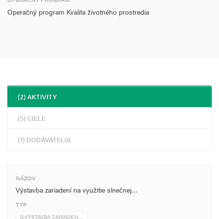
Operačný program Kvalita životného prostredia
Zvýšená kapacita výroby elektriny z OZE: 0,0143 MWe
Zvýšená kapacita výroby energie z OZE: 0,0143 MW
Odhadované ročné zníženie emisií skleníkových plynov: 2,63 t ekviv.
CO2
Množstvo elektrickej energie vyrobenej v zariadení OZE: 15,77
(2) AKTIVITY
MWh/rok
(5) CIELE
(1) DODÁVATELIA
NÁZOV
Výstavba zariadení na využitie slnečnej…
TYP
B.VÝSTAVBA ZARIADEN…