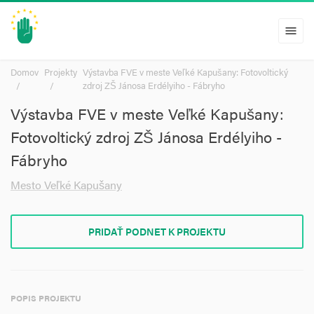
menu
Domov
Projekty
Výstavba FVE v meste Veľké Kapušany: Fotovoltický
zdroj ZŠ Jánosa Erdélyiho - Fábryho
Výstavba FVE v meste Veľké Kapušany:
Fotovoltický zdroj ZŠ Jánosa Erdélyiho -
Fábryho
Mesto Veľké Kapušany
PRIDAŤ PODNET K PROJEKTU
POPIS PROJEKTU