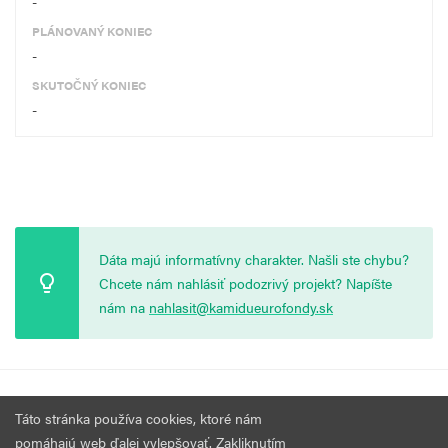
-
PLÁNOVANÝ KONIEC
-
SKUTOČNÝ KONIEC
-
Dáta majú informatívny charakter. Našli ste chybu?
Chcete nám nahlásiť podozrivý projekt? Napíšte
nám na
nahlasit@kamidueurofondy.sk
© 2026 Vytvorila
Nadácia Zastavme Korupciu
.
Výzvy
Podmienky
Táto stránka používa cookies, ktoré nám
Všetky práva vyhradené.
používania
pomáhajú web ďalej vylepšovať. Zakliknutím