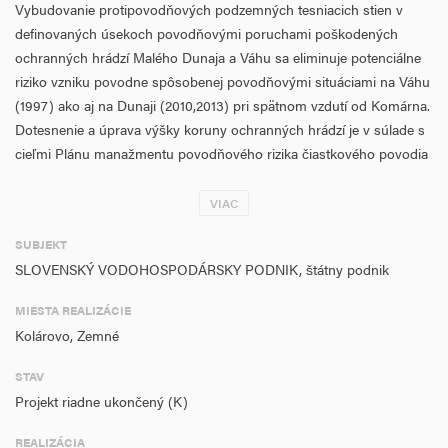
Vybudovanie protipovodňových podzemných tesniacich stien v
definovaných úsekoch povodňovými poruchami poškodených
ochranných hrádzí Malého Dunaja a Váhu sa eliminuje potenciálne
riziko vzniku povodne spôsobenej povodňovými situáciami na Váhu
(1997) ako aj na Dunaji (2010,2013) pri spätnom vzdutí od Komárna.
Dotesnenie a úprava výšky koruny ochranných hrádzí je v súlade s
cieľmi Plánu manažmentu povodňového rizika čiastkového povodia
Váhu pre záujmové územie projektu. Projekt zabezpečí ochranu 47
obyvateľov bezprostredne ohrozených povodňami a v zmysle
VIAC
kalkulácie potenciálnych povodňových škôd Plánu manažmentu
SUBJEKT
povodňového rizika zabráni povodňovým škodám v hodnote 2,33
SLOVENSKÝ VODOHOSPODÁRSKY PODNIK, štátny podnik
mil. €.
MIESTA REALIZÁCIE
Kolárovo, Zemné
STAV
Projekt riadne ukončený (K)
REALIZÁCIA