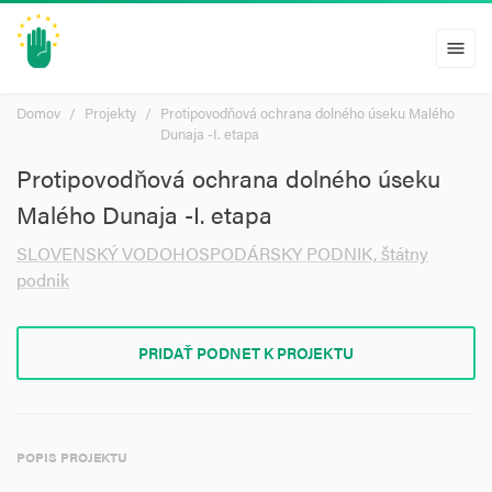
menu
Domov
Projekty
Protipovodňová ochrana dolného úseku Malého
Dunaja -I. etapa
Protipovodňová ochrana dolného úseku
Malého Dunaja -I. etapa
SLOVENSKÝ VODOHOSPODÁRSKY PODNIK, štátny
podnik
PRIDAŤ PODNET K PROJEKTU
POPIS PROJEKTU