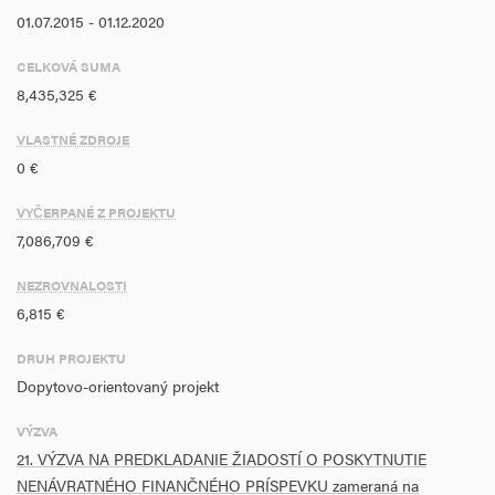
01.07.2015 - 01.12.2020
CELKOVÁ SUMA
8,435,325 €
VLASTNÉ ZDROJE
0 €
VYČERPANÉ Z PROJEKTU
7,086,709 €
NEZROVNALOSTI
6,815 €
DRUH PROJEKTU
Dopytovo-orientovaný projekt
VÝZVA
21. VÝZVA NA PREDKLADANIE ŽIADOSTÍ O POSKYTNUTIE
NENÁVRATNÉHO FINANČNÉHO PRÍSPEVKU zameraná na