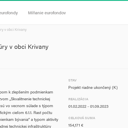
eurofondy
Míňanie eurofondov
ry v obci Krivany
úry v obci Krivany
STAV
Projekt riadne ukončený (K)
tupom k zlepšením podmienkam
zvom „Skvalitnenie technickej
REALIZÁCIA
ktu sú vo vecnom súlade s týpom
01.02.2022 - 01.09.2023
fickým cieľom 6.1.1. Rast počtu
CELKOVÁ SUMA
enkam bývania“ a typom aktivity
154,171 €
nej technickej infraštruktúry