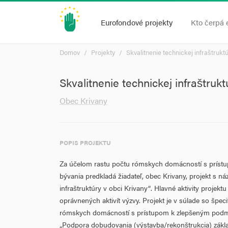
Eurofondové projekty
Kto čerpá 
Domov
Projekty
Skvalitnenie technickej infraštruktú
Skvalitnenie technickej infraštrukt
Obec Krivany
POPIS PROJEKTU
Za účelom rastu počtu rómskych domácností s prís
bývania predkladá žiadateľ, obec Krivany, projekt s ná
infraštruktúry v obci Krivany“. Hlavné aktivity proje
oprávnených aktivít výzvy. Projekt je v súlade so špeci
rómskych domácností s prístupom k zlepšeným podmi
„Podpora dobudovania (výstavba/rekonštrukcia) základ