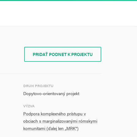
PRIDAŤ PODNET K PROJEKTU
DRUH PROJEKTU
Dopytovo-orientovaný projekt
VÝZVA
Podpora komplexného prístupu v
obciach s marginalizovanými rómskymi
komunitami (ďalej len „MRK“)