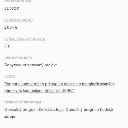
CELKOVÁ SUMA
bývania prostredníctvom sanácie nelegálnych skládok - 289
52,072 €
VLASTNÉ ZDROJE
2,604 €
VYČERPANÉ Z PROJEKTU
0 €
DRUH PROJEKTU
Dopytovo-orientovaný projekt
VÝZVA
Podpora komplexného prístupu v obciach s marginalizovanými
rómskymi komunitami (ďalej len „MRK“)
OPERAČNÝ PROGRAM
Operačný program Ľudské zdroje, Operačný program Ľudské
zdroje