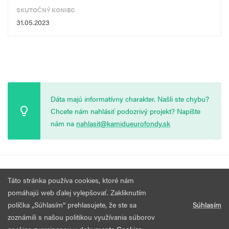
SKUTOČNÝ KONIEC
31.05.2023
Dáta majú informatívny charakter. Našli ste chybu?
Chcete nám nahlásiť podozrivý projekt? Napíšte
nám na
nahlasit@kamidueurofondy.sk
© 2026 Vytvorila
Nadácia Zastavme Korupciu
.
Výzvy
Podmienky
Táto stránka používa cookies, ktoré nám
Všetky práva vyhradené.
používania
pomáhajú web ďalej vylepšovať. Zakliknutím
políčka „Súhlasím“ prehlasujete, že ste sa
Súhlasím
zoznámili s našou politikou využívania súborov