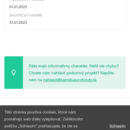
01.01.2023
SKUTOČNÝ KONIEC
31.01.2023
Dáta majú informatívny charakter. Našli ste chybu?
Chcete nám nahlásiť podozrivý projekt? Napíšte
nám na
nahlasit@kamidueurofondy.sk
© 2026 Vytvorila
Nadácia Zastavme Korupciu
.
Výzvy
Podmienky
Táto stránka používa cookies, ktoré nám
Všetky práva vyhradené.
používania
pomáhajú web ďalej vylepšovať. Zakliknutím
políčka „Súhlasím“ prehlasujete, že ste sa
Súhlasím