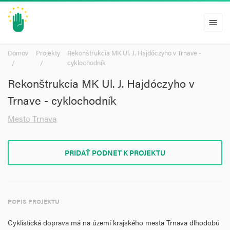
menu
Domov
Projekty
Rekonštrukcia MK Ul. J. Hajdóczyho v Trnave -
cyklochodník
Rekonštrukcia MK Ul. J. Hajdóczyho v
Trnave - cyklochodník
Mesto Trnava
PRIDAŤ PODNET K PROJEKTU
POPIS PROJEKTU
Cyklistická doprava má na území krajského mesta Trnava dlhodobú