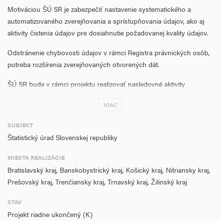
Motiváciou ŠÚ SR je zabezpečiť nastavenie systematického a
automatizovaného zverejňovania a sprístupňovania údajov, ako aj
aktivity čistenia údajov pre dosiahnutie požadovanej kvality údajov.
Odstránenie chybovosti údajov v rámci Registra právnických osôb,
potreba rozšírenia zverejňovaných otvorených dát.
ŠÚ SR bude v rámci projektu realizovať nasledovné aktivity
definované vo výzve OPII_2021_7_15_DOP:
VIAC
A1 Čistenie údajov a dosiahnutie požadovanej kvality dát
SUBJEKT
A5 Automatizovaná tvorba a zverejňovanie otvorených údajov
Štatistický úrad Slovenskej republiky
A7 Dátová legislatíva
MIESTA REALIZÁCIE
Bratislavský kraj, Banskobystrický kraj, Košický kraj, Nitriansky kraj,
Prešovský kraj, Trenčiansky kraj, Trnavský kraj, Žilinský kraj
STAV
Projekt riadne ukončený (K)