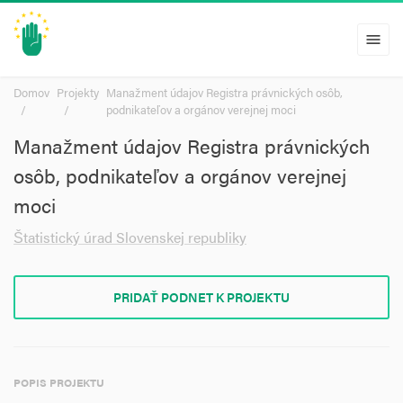
menu
Domov
Projekty
Manažment údajov Registra právnických osôb,
podnikateľov a orgánov verejnej moci
Manažment údajov Registra právnických
osôb, podnikateľov a orgánov verejnej
moci
Štatistický úrad Slovenskej republiky
PRIDAŤ PODNET K PROJEKTU
POPIS PROJEKTU