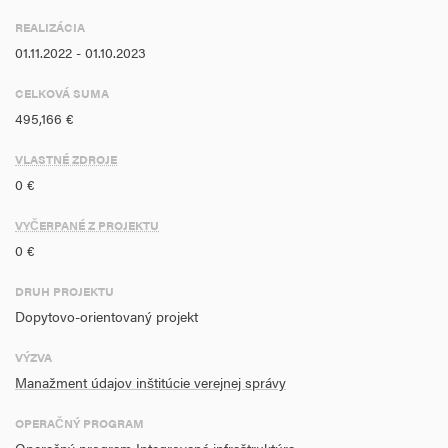
REALIZÁCIA
01.11.2022 - 01.10.2023
CELKOVÁ SUMA
495,166 €
VLASTNÉ ZDROJE
0 €
VYČERPANÉ Z PROJEKTU
0 €
DRUH PROJEKTU
Dopytovo-orientovaný projekt
VÝZVA
Manažment údajov inštitúcie verejnej správy
OPERAČNÝ PROGRAM