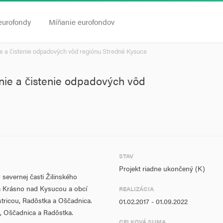
eurofondy
Míňanie eurofondov
e a čistenie odpadových vôd regiónu Stredné Kysuce
nie a čistenie odpadových vôd
STAV
Projekt riadne ukončený (K)
severnej časti Žilinského
ta Krásno nad Kysucou a obcí
REALIZÁCIA
stricou, Radôstka a Oščadnica.
01.02.2017 - 01.09.2022
a, Oščadnica a Radôstka.
CELKOVÁ SUMA