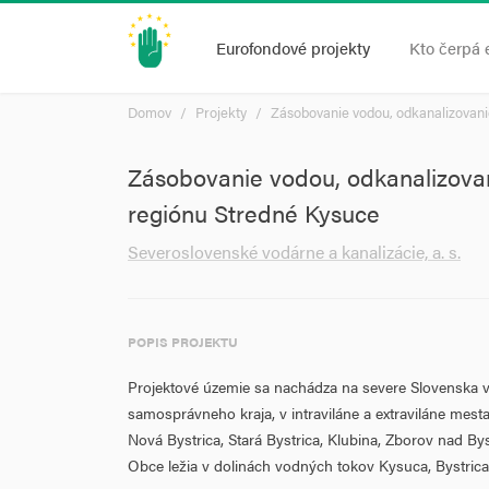
Eurofondové projekty
Kto čerpá 
Domov
Projekty
Zásobovanie vodou, odkanalizovani
Zásobovanie vodou, odkanalizova
regiónu Stredné Kysuce
Severoslovenské vodárne a kanalizácie, a. s.
POPIS PROJEKTU
Projektové územie sa nachádza na severe Slovenska v 
samosprávneho kraja, v intraviláne a extraviláne mes
Nová Bystrica, Stará Bystrica, Klubina, Zborov nad By
Obce ležia v dolinách vodných tokov Kysuca, Bystric