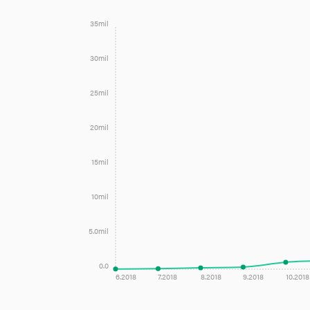
35mil
30mil
25mil
20mil
15mil
10mil
5.0mil
0.0
6.2018
7.2018
8.2018
9.2018
10.2018