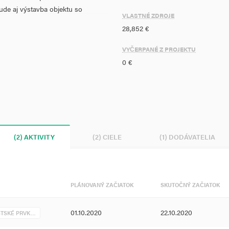
bude aj výstavba objektu so
VLASTNÉ ZDROJE
 a vytvorenie kvalitnejšieho
28,852 €
ov. Realizácia projektu takto
ROP a na lokálnej úrovni aj k
VYČERPANÉ Z PROJEKTU
itík v oblasti podpory budovania
0 €
vne dopady zmeny klímy.
priestranstvo v areáli základnej
 ihriska a zelene v rozlohe 6 299
(2) AKTIVITY
(2) CIELE
(1) DODÁVATELIA
PLÁNOVANÝ ZAČIATOK
SKUTOČNÝ ZAČIATOK
01.10.2020
22.10.2020
STSKÉ PRVK…