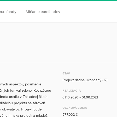
eurofondy
Míňanie eurofondov
STAV
Projekt riadne ukončený (K)
lnych aspektov, posilnenie
ných funkcií zelene. Realizáciou
REALIZÁCIA
dnota areálu v Základnej škole
01.10.2020 - 01.06.2021
izáciou projektu sa zároveň
CELKOVÁ SUMA
k obyvateľov. Projekt bude
577,032 €
ého ihriska pre deti a mládež