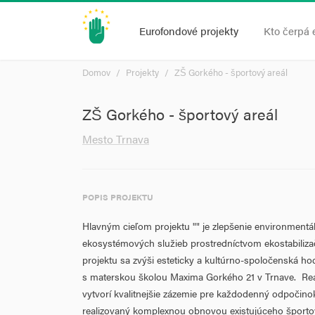
Eurofondové projekty
Kto čerpá 
Domov
Projekty
ZŠ Gorkého - športový areál
ZŠ Gorkého - športový areál
Mesto Trnava
POPIS PROJEKTU
Hlavným cieľom projektu "" je zlepšenie environmentá
ekosystémových služieb prostredníctvom ekostabilizač
projektu sa zvýši esteticky a kultúrno-spoločenská ho
s materskou školou Maxima Gorkého 21 v Trnave. Real
vytvorí kvalitnejšie zázemie pre každodenný odpočino
realizovaný komplexnou obnovou existujúceho športov