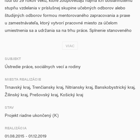
ľudí do 29 rokov veku, ktoré zodpovedajú najmä ich dosiahnutému
stupňu vzdelania v príslušnej skupine učebných odborov alebo
študijných odborov formou mentorovaného zapracovania a praxe
u zamestnávateľa, ktorý vytvorí pracovné miesto za účelom
umiestnenia sa a udržania sa na trhu práce. Splnenie stanoveného
cieľa sa zabezpečí poskytovaním finančných príspevkov na
mentorované zapracovanie a prax u zamestnávateľa, ktorý na tento
VIAC
účel vytvorí pracovné miesto na dobu minimálne 9 mesiacov.
SUBJEKT
Finančné príspevky budú poskytované na mentorovanie, na úhradu
Ústredie práce, sociálnych vecí a rodiny
časti celkovej ceny práce (ďalej len „CCP“) zamestnanca, ktorý bol
MIESTA REALIZÁCIE
prijatý do pracovného pomeru na mentorované zapracovanie
Trnavský kraj, Trenčiansky kraj, Nitriansky kraj, Banskobystrický kraj,
a prax a na úhradu časti nevyhnutných nákladov súvisiacich s
Žilinský kraj, Prešovský kraj, Košický kraj
mentorovaným zapracovaním a praxou.
Cieľová skupina (OP ĽZ, špecifický cieľ 2.1.1.):
STAV
Projekt riadne ukončený (K)
Uchádzači o zamestnanie (ďalej len „UoZ“) vo veku do 25 rokov (25
rokov mínus 1 deň) vedení v evidencii UoZ minimálne 3 mesiace,
REALIZÁCIA
ktorí nie sú zamestnaní, nepokračujú v procese vzdelávania, ani sa
01.08.2015 - 01.12.2019