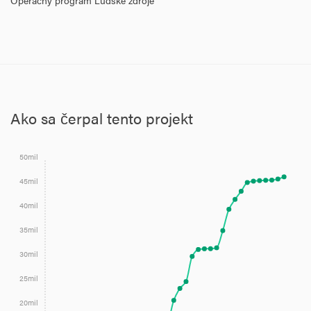
Operačný program Ľudské zdroje
Ako sa čerpal tento projekt
50mil
45mil
40mil
35mil
30mil
25mil
20mil